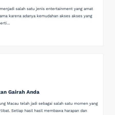
menjadi salah satu jenis entertainment yang amat
rutama karena adanya kemudahan akses akses yang
perti…
kan Gairah Anda
sung Macau telah jadi sebagai salah satu momen yang
rlibat. Setiap hasil hasil membawa harapan dan