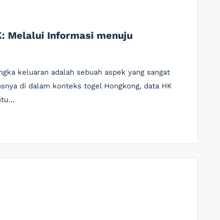
: Melalui Informasi menuju
angka keluaran adalah sebuah aspek yang sangat
snya di dalam konteks togel Hongkong, data HK
ntu…