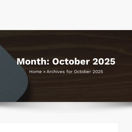
Month:
October 2025
Home
»
Archives for October 2025