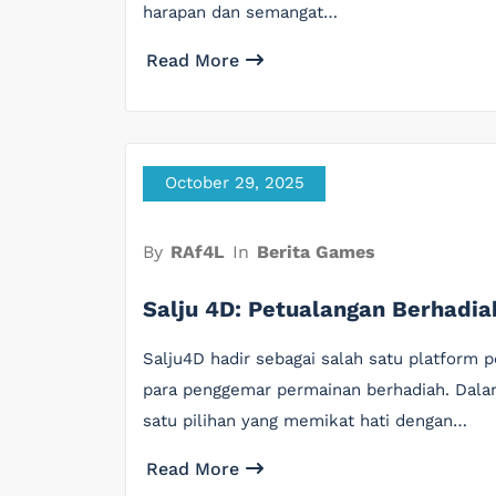
harapan dan semangat…
Read More
October 29, 2025
By
RAf4L
In
Berita Games
Salju 4D: Petualangan Berhadi
Salju4D hadir sebagai salah satu platform
para penggemar permainan berhadiah. Dalam 
satu pilihan yang memikat hati dengan…
Read More