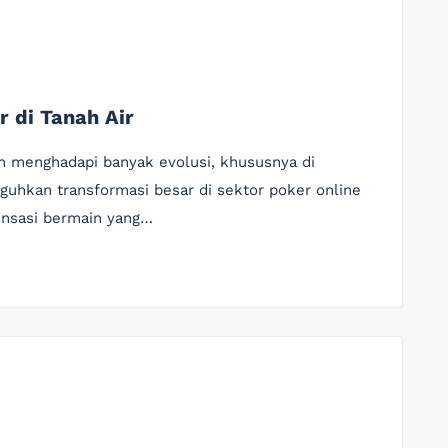
 di Tanah Air
ah menghadapi banyak evolusi, khususnya di
guhkan transformasi besar di sektor poker online
nsasi bermain yang…