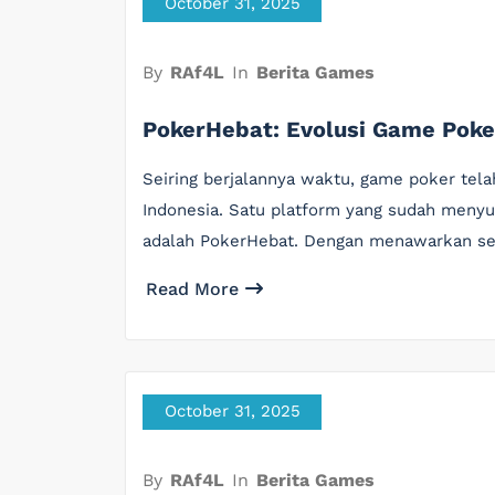
October 31, 2025
By
RAf4L
In
Berita Games
PokerHebat: Evolusi Game Poker
Seiring berjalannya waktu, game poker tel
Indonesia. Satu platform yang sudah menyu
adalah PokerHebat. Dengan menawarkan se
Read More
October 31, 2025
By
RAf4L
In
Berita Games