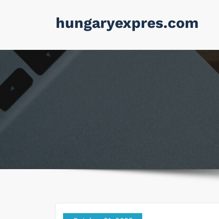
Skip
hungaryexpres.com
to
content