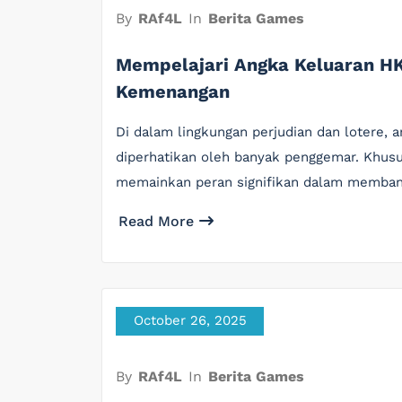
By
RAf4L
In
Berita Games
Mempelajari Angka Keluaran HK
Kemenangan
Di dalam lingkungan perjudian dan lotere, 
diperhatikan oleh banyak penggemar. Khusu
memainkan peran signifikan dalam memba
Read More
October 26, 2025
By
RAf4L
In
Berita Games