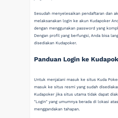
Sesudah menyelesaikan pendaftaran dan akun
melaksanakan login ke akun Kudapoker And
dengan menggunakan password yang komple
Dengan profil yang berfungsi, Anda bisa la
disediakan Kudapoker.
Panduan Login ke Kudapok
Untuk menjalani masuk ke situs Kuda Poker
masuk ke situs resmi yang sudah disediaka
Kudapoker jika situs utama tidak dapat di
"Login" yang umumnya berada di lokasi ata
menggandakan tahapan.