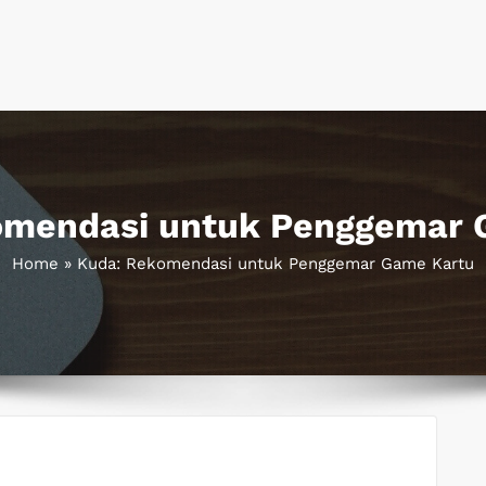
omendasi untuk Penggemar 
Home
»
Kuda: Rekomendasi untuk Penggemar Game Kartu