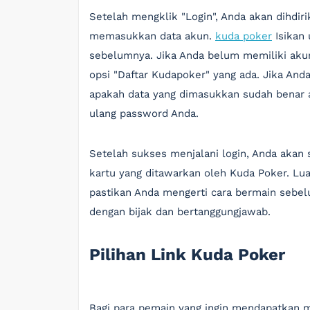
Setelah mengklik "Login", Anda akan dihdi
memasukkan data akun.
kuda poker
Isikan 
sebelumnya. Jika Anda belum memiliki akun
opsi "Daftar Kudapoker" yang ada. Jika And
apakah data yang dimasukkan sudah benar 
ulang password Anda.
Setelah sukses menjalani login, Anda akan
kartu yang ditawarkan oleh Kuda Poker. Lu
pastikan Anda mengerti cara bermain sebel
dengan bijak dan bertanggungjawab.
Pilihan Link Kuda Poker
Bagi para pemain yang ingin mendapatkan m