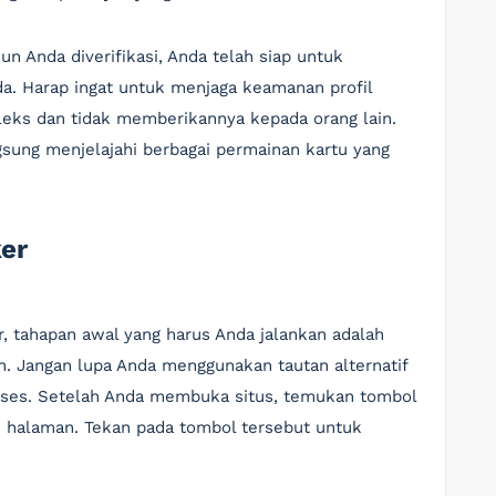
 Anda diverifikasi, Anda telah siap untuk
a. Harap ingat untuk menjaga keamanan profil
ks dan tidak memberikannya kepada orang lain.
ngsung menjelajahi berbagai permainan kartu yang
er
, tahapan awal yang harus Anda jalankan adalah
n. Jangan lupa Anda menggunakan tautan alternatif
akses. Setelah Anda membuka situs, temukan tombol
s halaman. Tekan pada tombol tersebut untuk