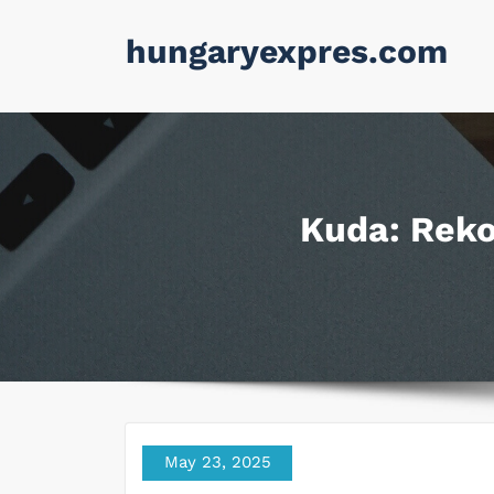
Skip
hungaryexpres.com
to
content
Kuda: Rek
May 23, 2025