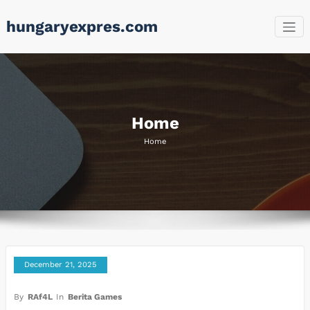
Skip
hungaryexpres.com
to
content
Home
Home
December 21, 2025
By
RAf4L
In
Berita Games