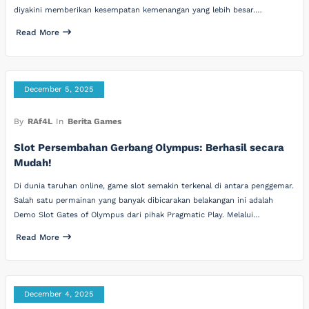
diyakini memberikan kesempatan kemenangan yang lebih besar.…
Read More
December 5, 2025
By
RAf4L
In
Berita Games
Slot Persembahan Gerbang Olympus: Berhasil secara
Mudah!
Di dunia taruhan online, game slot semakin terkenal di antara penggemar.
Salah satu permainan yang banyak dibicarakan belakangan ini adalah
Demo Slot Gates of Olympus dari pihak Pragmatic Play. Melalui…
Read More
December 4, 2025