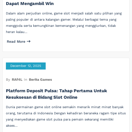
Dapat Mengambil Win
Dalam alam perjudian online, game slot menjadi salah satu pilihan yang
paling populer di antara kalangan gamer. Melalui berbagai tema yang
menggoda serta kemungkinan kemenangan yang menggiurkan, tidak
heran kalau…
Read More
December 12, 2025
By
RAf4L
In
Berita Games
Platform Deposit Pulsa: Tahap Pertama Untuk
Kesuksesan di Bidang Slot Online
Dunia permainan game slot online semakin menarik minat minat banyak
orang, terutama di Indonesia Dengan kehadiran beraneka ragam tipe situs
yang menyediakan game slot pulsa para pemain sekarang memiliki
akses…