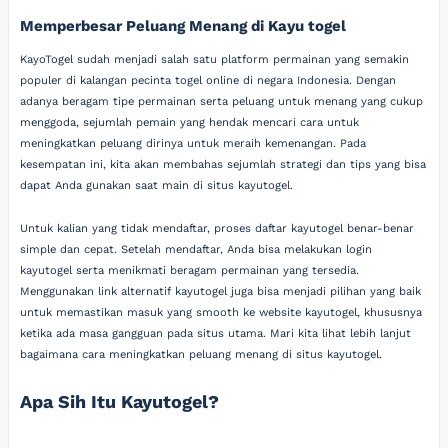
Memperbesar Peluang Menang di Kayu togel
KayoTogel sudah menjadi salah satu platform permainan yang semakin
populer di kalangan pecinta togel online di negara Indonesia. Dengan
adanya beragam tipe permainan serta peluang untuk menang yang cukup
menggoda, sejumlah pemain yang hendak mencari cara untuk
meningkatkan peluang dirinya untuk meraih kemenangan. Pada
kesempatan ini, kita akan membahas sejumlah strategi dan tips yang bisa
dapat Anda gunakan saat main di situs kayutogel.
Untuk kalian yang tidak mendaftar, proses daftar kayutogel benar-benar
simple dan cepat. Setelah mendaftar, Anda bisa melakukan login
kayutogel serta menikmati beragam permainan yang tersedia.
Menggunakan link alternatif kayutogel juga bisa menjadi pilihan yang baik
untuk memastikan masuk yang smooth ke website kayutogel, khususnya
ketika ada masa gangguan pada situs utama. Mari kita lihat lebih lanjut
bagaimana cara meningkatkan peluang menang di situs kayutogel.
Apa Sih Itu Kayutogel?