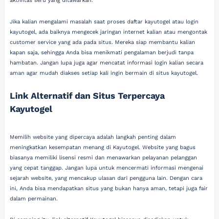
aktivitas seru yang ditawarkan.
Jika kalian mengalami masalah saat proses daftar kayutogel atau login
kayutogel, ada baiknya mengecek jaringan internet kalian atau mengontak
customer service yang ada pada situs. Mereka siap membantu kalian
kapan saja, sehingga Anda bisa menikmati pengalaman berjudi tanpa
hambatan. Jangan lupa juga agar mencatat informasi login kalian secara
aman agar mudah diakses setiap kali ingin bermain di situs kayutogel.
Link Alternatif dan Situs Terpercaya
Kayutogel
Memilih website yang dipercaya adalah langkah penting dalam
meningkatkan kesempatan menang di Kayutogel. Website yang bagus
biasanya memiliki lisensi resmi dan menawarkan pelayanan pelanggan
yang cepat tanggap. Jangan lupa untuk mencermati informasi mengenai
sejarah website, yang mencakup ulasan dari pengguna lain. Dengan cara
ini, Anda bisa mendapatkan situs yang bukan hanya aman, tetapi juga fair
dalam permainan.