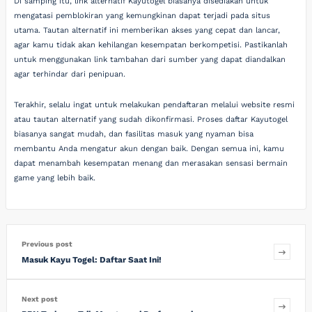
Di samping itu, link alternatif Kayutogel biasanya disediakan untuk
mengatasi pemblokiran yang kemungkinan dapat terjadi pada situs
utama. Tautan alternatif ini memberikan akses yang cepat dan lancar,
agar kamu tidak akan kehilangan kesempatan berkompetisi. Pastikanlah
untuk menggunakan link tambahan dari sumber yang dapat diandalkan
agar terhindar dari penipuan.
Terakhir, selalu ingat untuk melakukan pendaftaran melalui website resmi
atau tautan alternatif yang sudah dikonfirmasi. Proses daftar Kayutogel
biasanya sangat mudah, dan fasilitas masuk yang nyaman bisa
membantu Anda mengatur akun dengan baik. Dengan semua ini, kamu
dapat menambah kesempatan menang dan merasakan sensasi bermain
game yang lebih baik.
Previous post
Masuk Kayu Togel: Daftar Saat Ini!
Next post