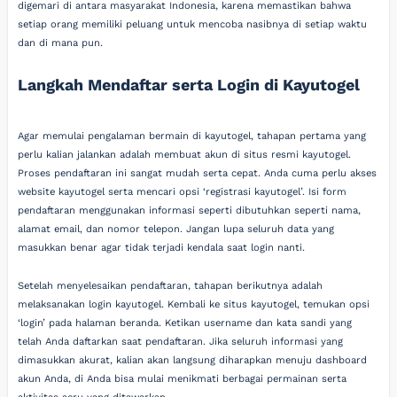
digemari di antara masyarakat Indonesia, karena memastikan bahwa
setiap orang memiliki peluang untuk mencoba nasibnya di setiap waktu
dan di mana pun.
Langkah Mendaftar serta Login di Kayutogel
Agar memulai pengalaman bermain di kayutogel, tahapan pertama yang
perlu kalian jalankan adalah membuat akun di situs resmi kayutogel.
Proses pendaftaran ini sangat mudah serta cepat. Anda cuma perlu akses
website kayutogel serta mencari opsi ‘registrasi kayutogel’. Isi form
pendaftaran menggunakan informasi seperti dibutuhkan seperti nama,
alamat email, dan nomor telepon. Jangan lupa seluruh data yang
masukkan benar agar tidak terjadi kendala saat login nanti.
Setelah menyelesaikan pendaftaran, tahapan berikutnya adalah
melaksanakan login kayutogel. Kembali ke situs kayutogel, temukan opsi
‘login’ pada halaman beranda. Ketikan username dan kata sandi yang
telah Anda daftarkan saat pendaftaran. Jika seluruh informasi yang
dimasukkan akurat, kalian akan langsung diharapkan menuju dashboard
akun Anda, di Anda bisa mulai menikmati berbagai permainan serta