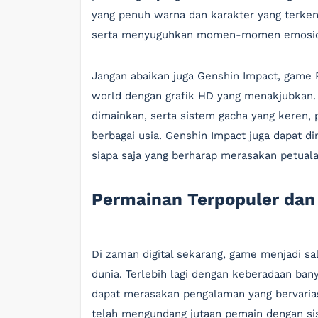
yang penuh warna dan karakter yang terke
serta menyuguhkan momen-momen emosiona
Jangan abaikan juga Genshin Impact, game
world dengan grafik HD yang menakjubkan
dimainkan, serta sistem gacha yang keren, 
berbagai usia. Genshin Impact juga dapat di
siapa saja yang berharap merasakan petuala
Permainan Terpopuler dan 
Di zaman digital sekarang, game menjadi sal
dunia. Terlebih lagi dengan keberadaan ban
dapat merasakan pengalaman yang bervarias
telah mengundang jutaan pemain dengan s