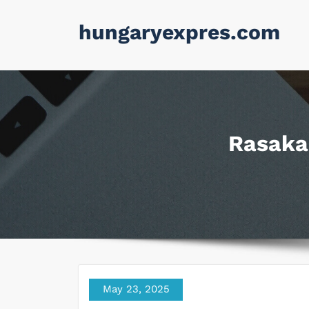
Skip
hungaryexpres.com
to
content
Rasaka
May 23, 2025