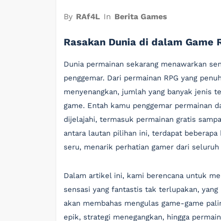
By
RAf4L
In
Berita Games
Rasakan Dunia di dalam Game 
Dunia permainan sekarang menawarkan sensas
penggemar. Dari permainan RPG yang penuh
menyenangkan, jumlah yang banyak jenis t
game. Entah kamu penggemar permainan darin
dijelajahi, termasuk permainan gratis samp
antara lautan pilihan ini, terdapat beberapa
seru, menarik perhatian gamer dari seluruh 
Dalam artikel ini, kami berencana untuk m
sensasi yang fantastis tak terlupakan, yan
akan membahas mengulas game-game paling
epik, strategi menegangkan, hingga permai