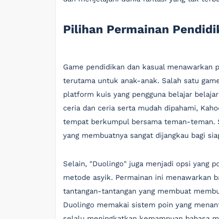
Pilihan Permainan Pendidi
Game pendidikan dan kasual menawarkan p
terutama untuk anak-anak. Salah satu gam
platform kuis yang pengguna belajar belaja
ceria dan ceria serta mudah dipahami, Kaho
tempat berkumpul bersama teman-teman. Sela
yang membuatnya sangat dijangkau bagi siap
Selain, "Duolingo" juga menjadi opsi yang 
metode asyik. Permainan ini menawarkan ba
tantangan-tantangan yang membuat membuat 
Duolingo memakai sistem poin yang menant
selalu meningkatkan kemampuan bahasa ma