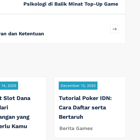
Psikologi di Balik Minat Top-Up Game
uran dan Ketentuan
14, 2025
December 13, 2025
t Slot Dana
Tutorial Poker IDN:
ari
Cara Daftar serta
angan yang
Bertaruh
Perlu Kamu
Berita Games
i