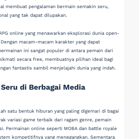
nal membuat pengalaman bermain semakin seru,
l yang tak dapat dilupakan.
 RPG online yang menawarkan eksplorasi dunia open-
. Dengan macam-macam karakter yang dapat
permainan ini sangat populer di antara pemain dari
nikmati secara free, membuatnya pilihan ideal bagi
ngan fantastis sambil menjelajahi dunia yang indah.
Seru di Berbagai Media
ah satu bentuk hiburan yang paling digemari di bagai
yak variasi game terbaik dari ragam genre, pemain
i. Permainan online seperti MOBA dan battle royale
istem kompetitifnya yang menegangkan. Sementara