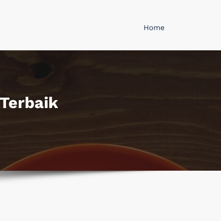
Home
Terbaik