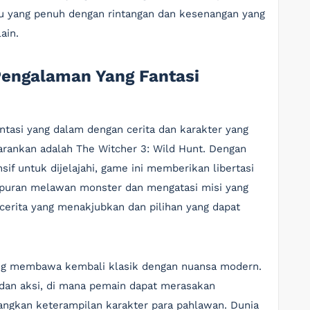
u yang penuh dengan rintangan dan kesenangan yang
ain.
engalaman Yang Fantasi
asi yang dalam dengan cerita dan karakter yang
arankan adalah The Witcher 3: Wild Hunt. Dengan
if untuk dijelajahi, game ini memberikan libertasi
mpuran melawan monster dan mengatasi misi yang
cerita yang menakjubkan dan pilihan yang dapat
ang membawa kembali klasik dengan nuansa modern.
dan aksi, di mana pemain dapat merasakan
ngkan keterampilan karakter para pahlawan. Dunia