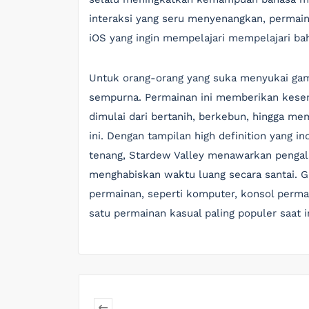
interaksi yang seru menyenangkan, permain
iOS yang ingin mempelajari mempelajari ba
Untuk orang-orang yang suka menyukai game
sempurna. Permainan ini memberikan kese
dimulai dari bertanih, berkebun, hingga m
ini. Dengan tampilan high definition yang 
tenang, Stardew Valley menawarkan pengal
menghabiskan waktu luang secara santai. Ga
permainan, seperti komputer, konsol perma
satu permainan kasual paling populer saat in