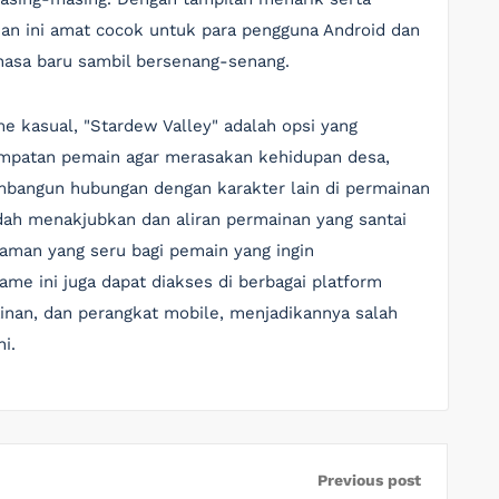
an ini amat cocok untuk para pengguna Android dan
hasa baru sambil bersenang-senang.
 kasual, "Stardew Valley" adalah opsi yang
mpatan pemain agar merasakan kehidupan desa,
embangun hubungan dengan karakter lain di permainan
indah menakjubkan dan aliran permainan yang santai
aman yang seru bagi pemain yang ingin
me ini juga dapat diakses di berbagai platform
inan, dan perangkat mobile, menjadikannya salah
i.
Previous post