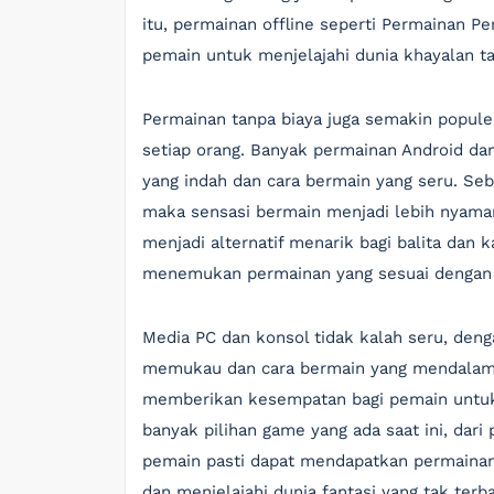
itu, permainan offline seperti Permainan 
pemain untuk menjelajahi dunia khayalan t
Permainan tanpa biaya juga semakin populer
setiap orang. Banyak permainan Android dan
yang indah dan cara bermain yang seru. Seba
maka sensasi bermain menjadi lebih nyaman
menjadi alternatif menarik bagi balita da
menemukan permainan yang sesuai dengan
Media PC dan konsol tidak kalah seru, de
memukau dan cara bermain yang mendalam. 
memberikan kesempatan bagi pemain untuk 
banyak pilihan game yang ada saat ini, dari
pemain pasti dapat mendapatkan permaina
dan menjelajahi dunia fantasi yang tak terba