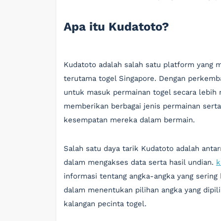
Apa itu Kudatoto?
Kudatoto adalah salah satu platform yang
terutama togel Singapore. Dengan perkemb
untuk masuk permainan togel secara lebih 
memberikan berbagai jenis permainan sert
kesempatan mereka dalam bermain.
Salah satu daya tarik Kudatoto adalah an
dalam mengakses data serta hasil undian.
k
informasi tentang angka-angka yang sering 
dalam menentukan pilihan angka yang dipil
kalangan pecinta togel.