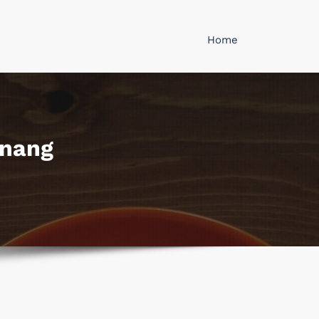
Home
enang