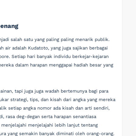
Menang
adi salah satu yang paling paling menarik publik.
 air adalah Kudatoto, yang juga sajikan berbagai
ore. Setiap hari banyak individu berkejar-kejaran
ereka dalam harapan menggapai hadiah besar yang
inan, tapi juga juga wadah bertemunya bagi para
ukar strategi, tips, dan kisah dari angka yang mereka
lik setiap angka nomor ada kisah dan arti sendiri,
adi, rasa deg-degan serta harapan senantiasa
 menjelajahi menjelajahi lebih lanjut tentang
ura yang semakin banyak diminati oleh orang-orang.