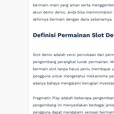
bermain-main yang aman serta menggembi
akun demo demo, anda bisa meminimalisir 
akhirnya bermain dengan dana sebenarnya.
Definisi Permainan Slot D
Slot demo adalah versi percobaan dari per
pengembang perangkat lunak permainan. Me
bermain slot tanpa harus perlu membayar 
pengguna untuk mengetahui mekanisme perma
adanya bahaya mengalami kerugian investas
Pragmatic Play adalah beberapa pengembang
pengembang ini menyediakan berbagai jeni
pengguna dapat mengalami sensasi bermain 