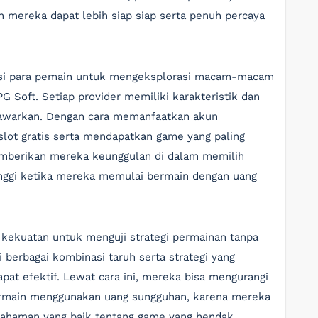
n mereka dapat lebih siap siap serta penuh percaya
tasi para pemain untuk mengeksplorasi macam-macam
 Soft. Setiap provider memiliki karakteristik dan
tawarkan. Dengan cara memanfaatkan akun
lot gratis serta mendapatkan game yang paling
memberikan mereka keunggulan di dalam memilih
nggi ketika mereka memulai bermain dengan uang
 kekuatan untuk menguji strategi permainan tanpa
berbagai kombinasi taruh serta strategi yang
pat efektif. Lewat cara ini, mereka bisa mengurangi
ermain menggunakan uang sungguhan, karena mereka
ahaman yang baik tentang game yang hendak