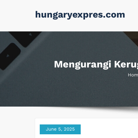
Skip
hungaryexpres.com
to
content
Mengurangi Keru
Hom
June 5, 2025