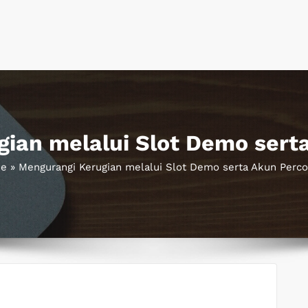
gian melalui Slot Demo sert
e
»
Mengurangi Kerugian melalui Slot Demo serta Akun Perc