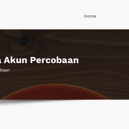
Home
a Akun Percobaan
obaan