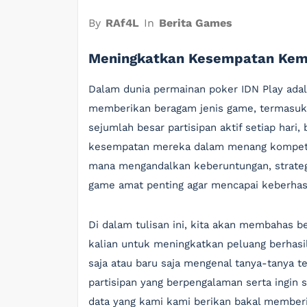
By
RAf4L
In
Berita Games
Meningkatkan Kesempatan Keme
Dalam dunia permainan poker IDN Play adal
memberikan beragam jenis game, termasuk 
sejumlah besar partisipan aktif setiap har
kesempatan mereka dalam menang kompeti
mana mengandalkan keberuntungan, strateg
game amat penting agar mencapai keberhasi
Di dalam tulisan ini, kita akan membahas b
kalian untuk meningkatkan peluang berhasil
saja atau baru saja mengenal tanya-tanya 
partisipan yang berpengalaman serta ingin 
data yang kami kami berikan bakal member