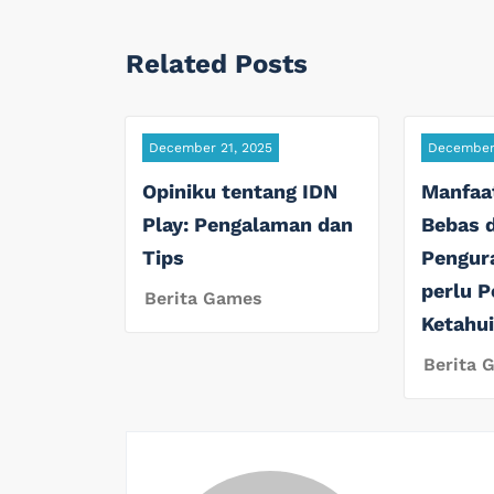
Related Posts
December 21, 2025
December 
Opiniku tentang IDN
Manfaa
Play: Pengalaman dan
Bebas d
Tips
Pengur
perlu 
Berita Games
Ketahu
Berita 