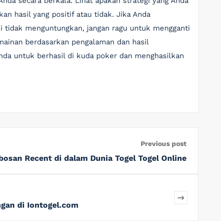
 Anda secara berkala. Lihat apakah strategi yang Anda
n hasil yang positif atau tidak. Jika Anda
 tidak menguntungkan, jangan ragu untuk mengganti
mainan berdasarkan pengalaman dan hasil
da untuk berhasil di kuda poker dan menghasilkan
Previous post
osan Recent di dalam Dunia Togel Togel Online
an di Iontogel.com