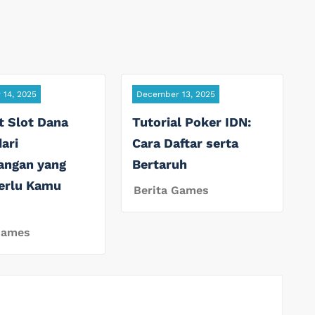
14, 2025
December 13, 2025
t Slot Dana
Tutorial Poker IDN:
ari
Cara Daftar serta
angan yang
Bertaruh
Perlu Kamu
Berita Games
i
Games