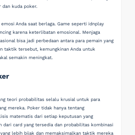
r dan kuda poker.
 emosi Anda saat berlaga. Game seperti idnplay
ncing karena keterlibatan emosional. Menjaga
ional bisa jadi perbedaan antara para pemain yang
 taktik tersebut, kemungkinan Anda untuk
kal semakin meningkat.
ker
 teori probabilitas selalu krusial untuk para
g mereka. Poker tidak hanya tentang
isis matematis dari setiap keputusan yang
dari card yang tersedia dan probabilitas kombinasi
yang lebih bijak dan memaksimalkan taktik mereka