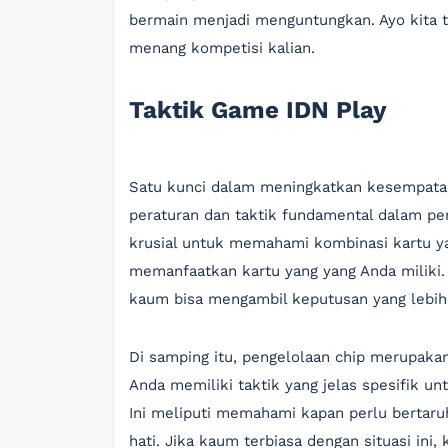
bermain menjadi menguntungkan. Ayo kita te
menang kompetisi kalian.
Taktik Game IDN Play
Satu kunci dalam meningkatkan kesempata
peraturan dan taktik fundamental dalam pe
krusial untuk memahami kombinasi kartu ya
memanfaatkan kartu yang yang Anda miliki
kaum bisa mengambil keputusan yang lebih
Di samping itu, pengelolaan chip merupaka
Anda memiliki taktik yang jelas spesifik u
Ini meliputi memahami kapan perlu bertaru
hati. Jika kaum terbiasa dengan situasi i