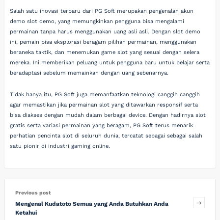
Salah satu inovasi terbaru dari PG Soft merupakan pengenalan akun
demo slot demo, yang memungkinkan pengguna bisa mengalami
permainan tanpa harus menggunakan uang asli asli. Dengan slot demo
ini, pemain bisa eksplorasi beragam pilihan permainan, menggunakan
beraneka taktik, dan menemukan game slot yang sesuai dengan selera
mereka. Ini memberikan peluang untuk pengguna baru untuk belajar serta
beradaptasi sebelum memainkan dengan uang sebenarnya.
Tidak hanya itu, PG Soft juga memanfaatkan teknologi canggih canggih
agar memastikan jika permainan slot yang ditawarkan responsif serta
bisa diakses dengan mudah dalam berbagai device. Dengan hadirnya slot
gratis serta variasi permainan yang beragam, PG Soft terus menarik
perhatian pencinta slot di seluruh dunia, tercatat sebagai sebagai salah
satu pionir di industri gaming online.
Previous post
Mengenal Kudatoto Semua yang Anda Butuhkan Anda
Ketahui