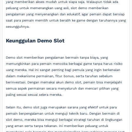
yang memberikan akses mudah untuk siapa saja. Walaupun tidak ada
peluang untuk memenangkan uang asli, slot demo memberikan
pengalaman yang menyenangkan dan edukatif, agar pemain dapat bersiap
saat para pemain memilih untuk beralih ke game dengan taruhannya yang
sesungguhnya.
Keunggulan Demo Slot
Demo slot memberikan pengalaman bermain tanpa biaya, yang
memungkinkan para pemain mencoba berbagai game tanpa harus risiko
uang mereka. Hal ini sangat penting bagi pemula yang ingin berkenalan
dalam mekanisme permainan, fitur bonus, serta taruhan sebelum
berinvestasi. Dengan memakai akun demo slot, pemain bisa menjelajahi
semua aspek permainan secara menyeluruh dan mencari pilihan yang
paling sesuai sesuai selera mereka.
Selain itu, demo slot juga merupakan sarana yang efektif untuk para
pemain berpengalaman untuk menguji teknik baru. Dengan bermain di
slot demo, mereka bisa menguji berbagai strategi taruhan di lingkungan
yang aman serta tanpa tekanan. Ini memberikan peluang untuk