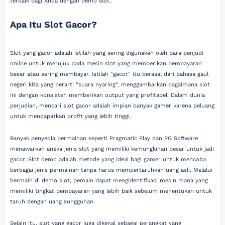
terbaik bagi Anda dengan demo slot.
Apa Itu Slot Gacor?
Slot yang gacor adalah istilah yang sering digunakan oleh para penjudi
online untuk merujuk pada mesin slot yang memberikan pembayaran
besar atau sering membayar. Istilah "gacor" itu berasal dari bahasa gaul
negeri kita yang berarti "suara nyaring", menggambarkan bagaimana slot
ini dengan konsisten memberikan output yang profitabel. Dalam dunia
perjudian, mencari slot gacor adalah impian banyak gamer karena peluang
untuk mendapatkan profit yang lebih tinggi.
Banyak penyedia permainan seperti Pragmatic Play dan PG Software
menawarkan aneka jenis slot yang memiliki kemungkinan besar untuk jadi
gacor. Slot demo adalah metode yang ideal bagi gamer untuk mencoba
berbagai jenis permainan tanpa harus mempertaruhkan uang asli. Melalui
bermain di demo slot, pemain dapat mengidentifikasi mesin mana yang
memiliki tingkat pembayaran yang lebih baik sebelum menentukan untuk
taruh dengan uang sungguhan.
Selain itu, slot yang gacor juga dikenal sebagai perangkat yang