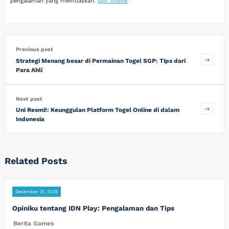
pengalaman yang memuaskan.
slot online
Previous post
Strategi Menang besar di Permainan Togel SGP: Tips dari
Para Ahli
Next post
Uni Resmi!: Keunggulan Platform Togel Online di dalam
Indonesia
Related Posts
December 21, 2025
Opiniku tentang IDN Play: Pengalaman dan Tips
Berita Games