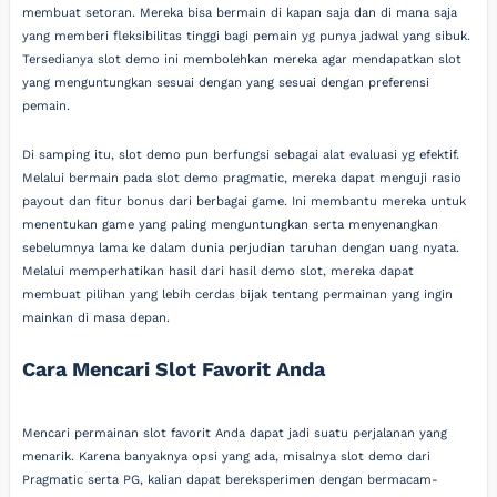
membuat setoran. Mereka bisa bermain di kapan saja dan di mana saja
yang memberi fleksibilitas tinggi bagi pemain yg punya jadwal yang sibuk.
Tersedianya slot demo ini membolehkan mereka agar mendapatkan slot
yang menguntungkan sesuai dengan yang sesuai dengan preferensi
pemain.
Di samping itu, slot demo pun berfungsi sebagai alat evaluasi yg efektif.
Melalui bermain pada slot demo pragmatic, mereka dapat menguji rasio
payout dan fitur bonus dari berbagai game. Ini membantu mereka untuk
menentukan game yang paling menguntungkan serta menyenangkan
sebelumnya lama ke dalam dunia perjudian taruhan dengan uang nyata.
Melalui memperhatikan hasil dari hasil demo slot, mereka dapat
membuat pilihan yang lebih cerdas bijak tentang permainan yang ingin
mainkan di masa depan.
Cara Mencari Slot Favorit Anda
Mencari permainan slot favorit Anda dapat jadi suatu perjalanan yang
menarik. Karena banyaknya opsi yang ada, misalnya slot demo dari
Pragmatic serta PG, kalian dapat bereksperimen dengan bermacam-