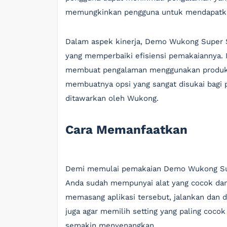
memungkinkan pengguna untuk mendapatkan
Dalam aspek kinerja, Demo Wukong Super Sc
yang memperbaiki efisiensi pemakaiannya. I
membuat pengalaman menggunakan produk in
membuatnya opsi yang sangat disukai bagi 
ditawarkan oleh Wukong.
Cara Memanfaatkan
Demi memulai pemakaian Demo Wukong Supe
Anda sudah mempunyai alat yang cocok da
memasang aplikasi tersebut, jalankan dan d
juga agar memilih setting yang paling coc
semakin menyenangkan.