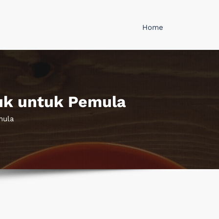
Home
uk untuk Pemula
mula