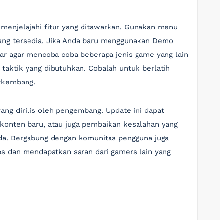
i menjelajahi fitur yang ditawarkan. Gunakan menu
ang tersedia. Jika Anda baru menggunakan Demo
ar agar mencoba coba beberapa jenis game yang lain
taktik yang dibutuhkan. Cobalah untuk berlatih
erkembang.
yang dirilis oleh pengembang. Update ini dapat
konten baru, atau juga pembaikan kesalahan yang
da. Bergabung dengan komunitas pengguna juga
ps dan mendapatkan saran dari gamers lain yang