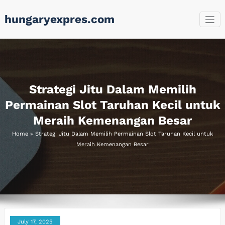
Skip
hungaryexpres.com
to
content
Strategi Jitu Dalam Memilih
Permainan Slot Taruhan Kecil untuk
Meraih Kemenangan Besar
Home
»
Strategi Jitu Dalam Memilih Permainan Slot Taruhan Kecil untuk
Meraih Kemenangan Besar
July 17, 2025