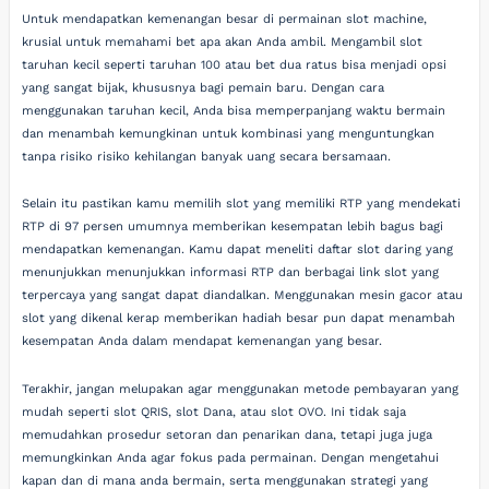
Untuk mendapatkan kemenangan besar di permainan slot machine,
krusial untuk memahami bet apa akan Anda ambil. Mengambil slot
taruhan kecil seperti taruhan 100 atau bet dua ratus bisa menjadi opsi
yang sangat bijak, khususnya bagi pemain baru. Dengan cara
menggunakan taruhan kecil, Anda bisa memperpanjang waktu bermain
dan menambah kemungkinan untuk kombinasi yang menguntungkan
tanpa risiko risiko kehilangan banyak uang secara bersamaan.
Selain itu pastikan kamu memilih slot yang memiliki RTP yang mendekati
RTP di 97 persen umumnya memberikan kesempatan lebih bagus bagi
mendapatkan kemenangan. Kamu dapat meneliti daftar slot daring yang
menunjukkan menunjukkan informasi RTP dan berbagai link slot yang
terpercaya yang sangat dapat diandalkan. Menggunakan mesin gacor atau
slot yang dikenal kerap memberikan hadiah besar pun dapat menambah
kesempatan Anda dalam mendapat kemenangan yang besar.
Terakhir, jangan melupakan agar menggunakan metode pembayaran yang
mudah seperti slot QRIS, slot Dana, atau slot OVO. Ini tidak saja
memudahkan prosedur setoran dan penarikan dana, tetapi juga juga
memungkinkan Anda agar fokus pada permainan. Dengan mengetahui
kapan dan di mana anda bermain, serta menggunakan strategi yang