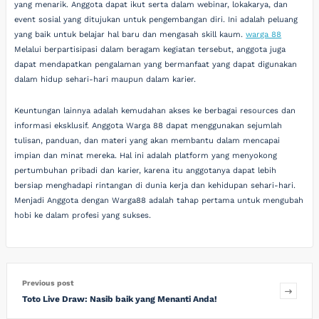
yang menarik. Anggota dapat ikut serta dalam webinar, lokakarya, dan
event sosial yang ditujukan untuk pengembangan diri. Ini adalah peluang
yang baik untuk belajar hal baru dan mengasah skill kaum.
warga 88
Melalui berpartisipasi dalam beragam kegiatan tersebut, anggota juga
dapat mendapatkan pengalaman yang bermanfaat yang dapat digunakan
dalam hidup sehari-hari maupun dalam karier.
Keuntungan lainnya adalah kemudahan akses ke berbagai resources dan
informasi eksklusif. Anggota Warga 88 dapat menggunakan sejumlah
tulisan, panduan, dan materi yang akan membantu dalam mencapai
impian dan minat mereka. Hal ini adalah platform yang menyokong
pertumbuhan pribadi dan karier, karena itu anggotanya dapat lebih
bersiap menghadapi rintangan di dunia kerja dan kehidupan sehari-hari.
Menjadi Anggota dengan Warga88 adalah tahap pertama untuk mengubah
hobi ke dalam profesi yang sukses.
Previous post
Toto Live Draw: Nasib baik yang Menanti Anda!