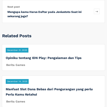
Next post
Mengapa kamu Harus Daftar pada Jeniustoto Saat ini
sekarang juga?
Related Posts
December 21, 2025
Opiniku tentang IDN Play: Pengalaman dan Tips
Berita Games
December 14, 2025
Manfaat Slot Dana Bebas dari Pengurangan yang perlu
Perlu Kamu Ketahui
Berita Games