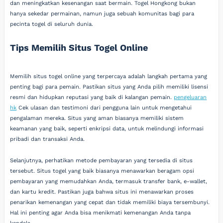
dan meningkatkan kesenangan saat bermain. Togel Hongkong bukan
hanya sekedar permainan, namun juga sebuah komunitas bagi para
pecinta togel di seluruh dunia.
Tips Memilih Situs Togel Online
Memilih situs togel online yang terpercaya adalah langkah pertama yang
penting bagi para pemain. Pastikan situs yang Anda pilih memiliki lisensi
resmi dan hidupkan reputasi yang baik di kalangan pemain.
pengeluaran
hk
Cek ulasan dan testimoni dari pengguna lain untuk mengetahui
pengalaman mereka. Situs yang aman biasanya memiliki sistem
keamanan yang baik, seperti enkripsi data, untuk melindungi informasi
pribadi dan transaksi Anda.
Selanjutnya, perhatikan metode pembayaran yang tersedia di situs
tersebut. Situs togel yang baik biasanya menawarkan beragam opsi
pembayaran yang memudahkan Anda, termasuk transfer bank, e-wallet,
dan kartu kredit. Pastikan juga bahwa situs ini menawarkan proses
penarikan kemenangan yang cepat dan tidak memiliki biaya tersembunyi.
Hal ini penting agar Anda bisa menikmati kemenangan Anda tanpa