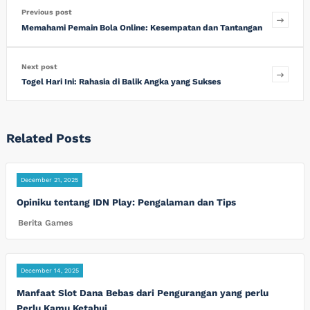
Previous post
Memahami Pemain Bola Online: Kesempatan dan Tantangan
Next post
Togel Hari Ini: Rahasia di Balik Angka yang Sukses
Related Posts
December 21, 2025
Opiniku tentang IDN Play: Pengalaman dan Tips
Berita Games
December 14, 2025
Manfaat Slot Dana Bebas dari Pengurangan yang perlu
Perlu Kamu Ketahui