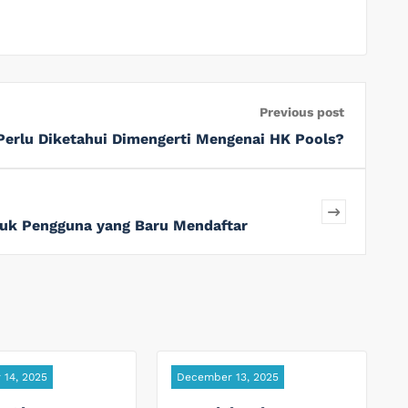
Previous post
Perlu Diketahui Dimengerti Mengenai HK Pools?
tuk Pengguna yang Baru Mendaftar
14, 2025
December 13, 2025