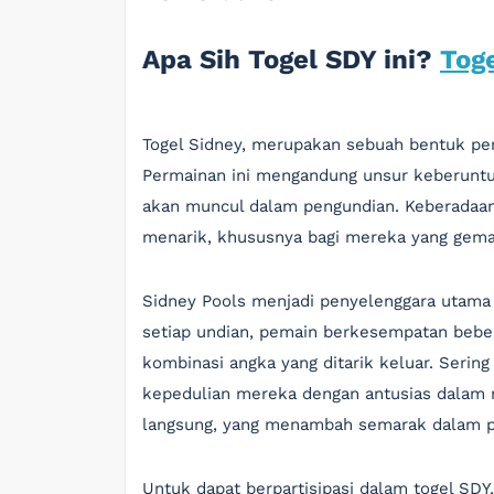
Apa Sih Togel SDY ini?
Tog
Togel Sidney, merupakan sebuah bentuk perm
Permainan ini mengandung unsur keberunt
akan muncul dalam pengundian. Keberadaan
menarik, khususnya bagi mereka yang gemar 
Sidney Pools menjadi penyelenggara utama 
setiap undian, pemain berkesempatan beber
kombinasi angka yang ditarik keluar. Seri
kepedulian mereka dengan antusias dalam m
langsung, yang menambah semarak dalam p
Untuk dapat berpartisipasi dalam togel SD