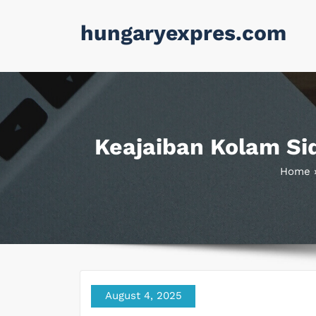
Skip
hungaryexpres.com
to
content
Keajaiban Kolam Si
Home
August 4, 2025