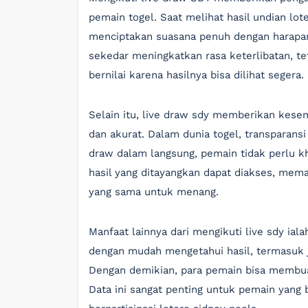
pemain togel. Saat melihat hasil undian lo
menciptakan suasana penuh dengan harapan 
sekedar meningkatkan rasa keterlibatan, tet
bernilai karena hasilnya bisa dilihat segera.
Selain itu, live draw sdy memberikan kes
dan akurat. Dalam dunia togel, transparansi
draw dalam langsung, pemain tidak perlu k
hasil yang ditayangkan dapat diakses, mem
yang sama untuk menang.
Manfaat lainnya dari mengikuti live sdy iala
dengan mudah mengetahui hasil, termasuk 
Dengan demikian, para pemain bisa membuat
Data ini sangat penting untuk pemain yang 