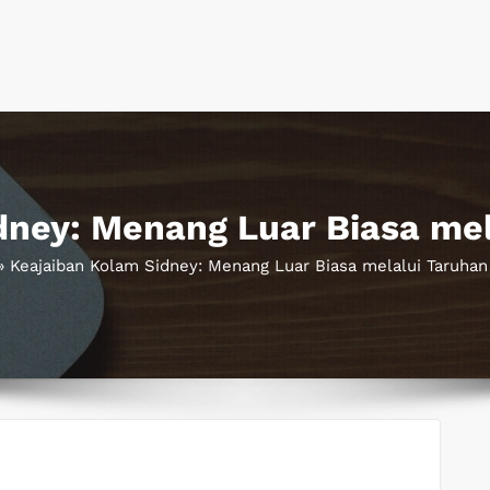
dney: Menang Luar Biasa mel
»
Keajaiban Kolam Sidney: Menang Luar Biasa melalui Taruhan