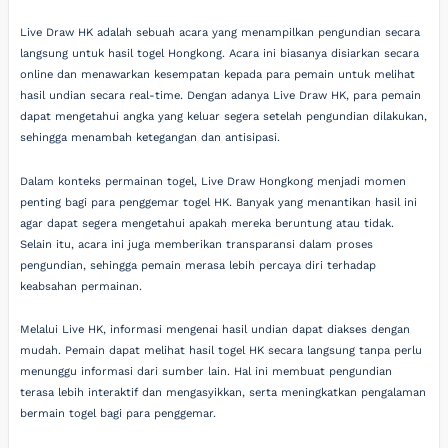
Live Draw HK adalah sebuah acara yang menampilkan pengundian secara
langsung untuk hasil togel Hongkong. Acara ini biasanya disiarkan secara
online dan menawarkan kesempatan kepada para pemain untuk melihat
hasil undian secara real-time. Dengan adanya Live Draw HK, para pemain
dapat mengetahui angka yang keluar segera setelah pengundian dilakukan,
sehingga menambah ketegangan dan antisipasi.
Dalam konteks permainan togel, Live Draw Hongkong menjadi momen
penting bagi para penggemar togel HK. Banyak yang menantikan hasil ini
agar dapat segera mengetahui apakah mereka beruntung atau tidak.
Selain itu, acara ini juga memberikan transparansi dalam proses
pengundian, sehingga pemain merasa lebih percaya diri terhadap
keabsahan permainan.
Melalui Live HK, informasi mengenai hasil undian dapat diakses dengan
mudah. Pemain dapat melihat hasil togel HK secara langsung tanpa perlu
menunggu informasi dari sumber lain. Hal ini membuat pengundian
terasa lebih interaktif dan mengasyikkan, serta meningkatkan pengalaman
bermain togel bagi para penggemar.