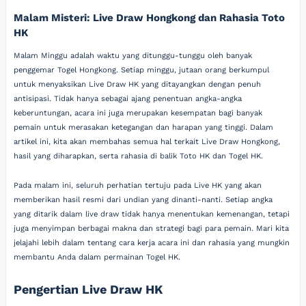
Malam Misteri: Live Draw Hongkong dan Rahasia Toto
HK
Malam Minggu adalah waktu yang ditunggu-tunggu oleh banyak
penggemar Togel Hongkong. Setiap minggu, jutaan orang berkumpul
untuk menyaksikan Live Draw HK yang ditayangkan dengan penuh
antisipasi. Tidak hanya sebagai ajang penentuan angka-angka
keberuntungan, acara ini juga merupakan kesempatan bagi banyak
pemain untuk merasakan ketegangan dan harapan yang tinggi. Dalam
artikel ini, kita akan membahas semua hal terkait Live Draw Hongkong,
hasil yang diharapkan, serta rahasia di balik Toto HK dan Togel HK.
Pada malam ini, seluruh perhatian tertuju pada Live HK yang akan
memberikan hasil resmi dari undian yang dinanti-nanti. Setiap angka
yang ditarik dalam live draw tidak hanya menentukan kemenangan, tetapi
juga menyimpan berbagai makna dan strategi bagi para pemain. Mari kita
jelajahi lebih dalam tentang cara kerja acara ini dan rahasia yang mungkin
membantu Anda dalam permainan Togel HK.
Pengertian Live Draw HK