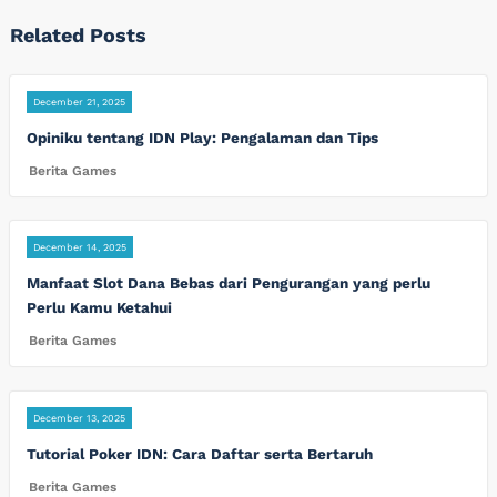
Related Posts
December 21, 2025
Opiniku tentang IDN Play: Pengalaman dan Tips
Berita Games
December 14, 2025
Manfaat Slot Dana Bebas dari Pengurangan yang perlu
Perlu Kamu Ketahui
Berita Games
December 13, 2025
Tutorial Poker IDN: Cara Daftar serta Bertaruh
Berita Games