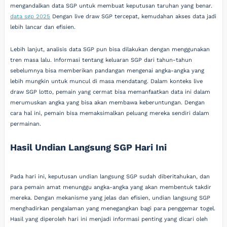
mengandalkan data SGP untuk membuat keputusan taruhan yang benar.
data sgp 2025
Dengan live draw SGP tercepat, kemudahan akses data jadi
lebih lancar dan efisien.
Lebih lanjut, analisis data SGP pun bisa dilakukan dengan menggunakan
tren masa lalu. Informasi tentang keluaran SGP dari tahun-tahun
sebelumnya bisa memberikan pandangan mengenai angka-angka yang
lebih mungkin untuk muncul di masa mendatang. Dalam konteks live
draw SGP lotto, pemain yang cermat bisa memanfaatkan data ini dalam
merumuskan angka yang bisa akan membawa keberuntungan. Dengan
cara hal ini, pemain bisa memaksimalkan peluang mereka sendiri dalam
permainan.
Hasil Undian Langsung SGP Hari Ini
Pada hari ini, keputusan undian langsung SGP sudah diberitahukan, dan
para pemain amat menunggu angka-angka yang akan membentuk takdir
mereka. Dengan mekanisme yang jelas dan efisien, undian langsung SGP
menghadirkan pengalaman yang menegangkan bagi para penggemar togel.
Hasil yang diperoleh hari ini menjadi informasi penting yang dicari oleh