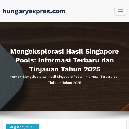
Skip
hungaryexpres.com
to
content
Mengeksplorasi Hasil Singapore
Pools: Informasi Terbaru dan
Tinjauan Tahun 2025
Home
»
Mengeksplorasi Hasil Singapore Pools: Informasi Terbaru dan
Tinjauan Tahun 2025
August 9, 2025