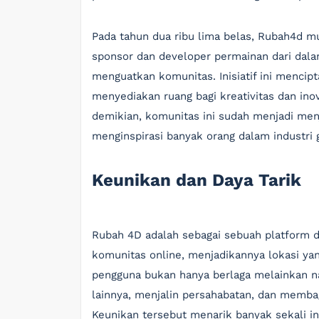
Pada tahun dua ribu lima belas, Rubah4d m
sponsor dan developer permainan dari dalam
menguatkan komunitas. Inisiatif ini mencip
menyediakan ruang bagi kreativitas dan in
demikian, komunitas ini sudah menjadi men
menginspirasi banyak orang dalam industri 
Keunikan dan Daya Tarik
Rubah 4D adalah sebagai sebuah platform
komunitas online, menjadikannya lokasi ya
pengguna bukan hanya berlaga melainkan 
lainnya, menjalin persahabatan, dan memba
Keunikan tersebut menarik banyak sekali i