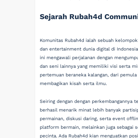
Sejarah Rubah4d Commun
Komunitas Rubah4d ialah sebuah kelompok 
dan entertainment dunia digital di Indonesi
ini mengawali perjalanan dengan mengum
dan seni lainnya yang memiliki visi serta m
pertemuan beraneka kalangan, dari pemula
membagikan kisah serta ilmu.
Seiring dengan dengan perkembangannya te
berhasil menarik minat lebih banyak partis
permainan, diskusi daring, serta event offl
platform bermain, melainkan juga sebagai 
pecinta. Ada Rubah4d kian menguatkan posis