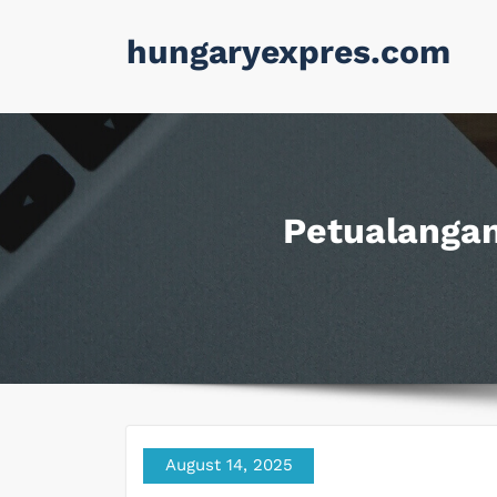
Skip
hungaryexpres.com
to
content
Petualangan
August 14, 2025