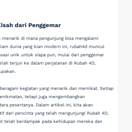
Kisah dari Penggemar
 menarik di mana pengunjung bisa mengalami
lam dunia yang kian modern ini, rubah4d muncul
sasi unik untuk siapa pun, mulai dari penggemar
elah terjun ke dalam perjalanan di Rubah 4D,
upakan.
 beragam kegiatan yang menarik dan memikat. Setiap
 kenikmatan, tetapi juga mengembangkan
ra pesertanya. Dalam artikel ini, kita akan
if dari pencinta yang telah mengunjungi Rubah 4D,
t telah berdampak pada kehidupan mereka dan