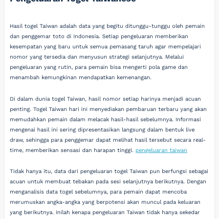
Hasil togel Taiwan adalah data yang begitu ditunggu-tunggu oleh pemain
dan penggemar toto di Indonesia. Setiap pengeluaran memberikan
kesempatan yang baru untuk semua pemasang taruh agar mempelajari
nomor yang tersedia dan menyusun strategi selanjutnya. Melalui
pengeluaran yang rutin, para pemain bisa mengerti pola game dan
menambah kemungkinan mendapatkan kemenangan.
Di dalam dunia togel Taiwan, hasil nomor setiap harinya menjadi acuan
penting. Togel Taiwan hari ini menyediakan pembaruan terbaru yang akan
memudahkan pemain dalam melacak hasil-hasil sebelumnya. Informasi
mengenai hasil ini sering dipresentasikan langsung dalam bentuk live
draw, sehingga para penggemar dapat melihat hasil tersebut secara real-
time, memberikan sensasi dan harapan tinggi.
pengeluaran taiwan
Tidak hanya itu, data dari pengeluaran togel Taiwan pun berfungsi sebagai
acuan untuk membuat tebakan pada sesi selanjutnya berikutnya. Dengan
menganalisis data togel sebelumnya, para pemain dapat mencoba
merumuskan angka-angka yang berpotensi akan muncul pada keluaran
yang berikutnya. Inilah kenapa pengeluaran Taiwan tidak hanya sekedar