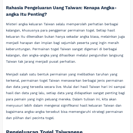
Rahasia Pengeluaran Uang Taiwan: Kenapa Angka-
angka Itu Penting?
Misteri angka keluaran Taiwan selalu memperoleh perhatian berbagai
kalangan, khususnya para penggemar permainan togel. Setiap hasil
keluaran itu dikenalkan bukan hanya sekadar angka biasa, melainkan juga
menjadi harapan dan impian bagi sejumlah peserta yang ingin meraih
keberuntungan. Permainan togel Taiwan sangat digemari di berbagai
kalangan, dan angka-angka yang dihasilkan melalui pengundian langsung
Taiwan tak jarang menjadi pusat perhatian.
Menjadi salah satu bentuk permainan yang melibatkan taruhan yang
terkenal, permainan togel Taiwan menawarkan berbagai jenis permainan
dan data yang tersedia secara live. Mulai dari hasil Taiwan hari ini sampai
hasil dan data yang lalu, setiap data yang didapatkan sangat penting bagi
para pemain yang ingin peluang mereka. Dalam tulisan ini, kita akan
menyusuri lebih dalam mengenai signifikansi hasil keluaran Taiwan dan
bagaimana angka-angka tersebut bisa memengaruhi strategi permainan
dan pilihan dari pecinta togel.
Pengeluaran Togel Taiwanese