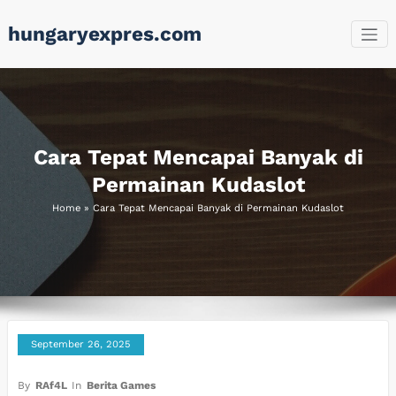
Skip
hungaryexpres.com
to
content
Cara Tepat Mencapai Banyak di
Permainan Kudaslot
Home
»
Cara Tepat Mencapai Banyak di Permainan Kudaslot
September 26, 2025
By
RAf4L
In
Berita Games