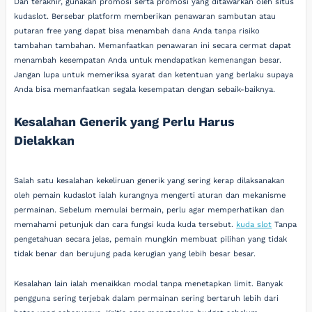
Dan terakhir, gunakan promosi serta promosi yang ditawarkan oleh situs
kudaslot. Bersebar platform memberikan penawaran sambutan atau
putaran free yang dapat bisa menambah dana Anda tanpa risiko
tambahan tambahan. Memanfaatkan penawaran ini secara cermat dapat
menambah kesempatan Anda untuk mendapatkan kemenangan besar.
Jangan lupa untuk memeriksa syarat dan ketentuan yang berlaku supaya
Anda bisa memanfaatkan segala kesempatan dengan sebaik-baiknya.
Kesalahan Generik yang Perlu Harus
Dielakkan
Salah satu kesalahan kekeliruan generik yang sering kerap dilaksanakan
oleh pemain kudaslot ialah kurangnya mengerti aturan dan mekanisme
permainan. Sebelum memulai bermain, perlu agar memperhatikan dan
memahami petunjuk dan cara fungsi kuda kuda tersebut.
kuda slot
Tanpa
pengetahuan secara jelas, pemain mungkin membuat pilihan yang tidak
tidak benar dan berujung pada kerugian yang lebih besar besar.
Kesalahan lain ialah menaikkan modal tanpa menetapkan limit. Banyak
pengguna sering terjebak dalam permainan sering bertaruh lebih dari