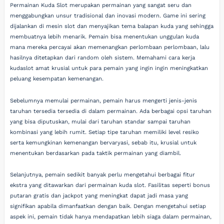
Permainan Kuda Slot merupakan permainan yang sangat seru dan
menggabungkan unsur tradisional dan inovasi modern. Game ini sering
dijalankan di mesin slot dan menyajikan tema balapan kuda yang sehingga
membuatnya lebih menarik. Pemain bisa menentukan unggulan kuda
mana mereka percayai akan memenangkan perlombaan perlombaan, lalu
hasilnya ditetapkan dari random oleh sistem. Memahami cara kerja
kudaslot amat krusial untuk para pemain yang ingin ingin meningkatkan
peluang kesempatan kemenangan.
Sebelumnya memulai permainan, pemain harus mengerti jenis-jenis
taruhan tersedia tersedia di dalam permainan. Ada berbagai opsi taruhan
yang bisa diputuskan, mulai dari taruhan standar sampai taruhan
kombinasi yang lebih rumit. Setiap tipe taruhan memiliki level resiko
serta kemungkinan kemenangan bervaryasi, sebab itu, krusial untuk
menentukan berdasarkan pada taktik permainan yang diambil.
Selanjutnya, pemain sedikit banyak perlu mengetahui berbagai fitur
ekstra yang ditawarkan dari permainan kuda slot. Fasilitas seperti bonus
putaran gratis dan jackpot yang meningkat dapat jadi masa yang
signifikan apabila dimanfaatkan dengan baik. Dengan mengetahui setiap
aspek ini, pemain tidak hanya mendapatkan lebih siaga dalam permainan,