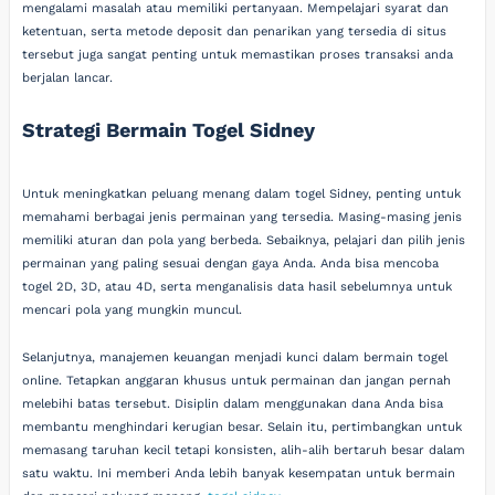
mengalami masalah atau memiliki pertanyaan. Mempelajari syarat dan
ketentuan, serta metode deposit dan penarikan yang tersedia di situs
tersebut juga sangat penting untuk memastikan proses transaksi anda
berjalan lancar.
Strategi Bermain Togel Sidney
Untuk meningkatkan peluang menang dalam togel Sidney, penting untuk
memahami berbagai jenis permainan yang tersedia. Masing-masing jenis
memiliki aturan dan pola yang berbeda. Sebaiknya, pelajari dan pilih jenis
permainan yang paling sesuai dengan gaya Anda. Anda bisa mencoba
togel 2D, 3D, atau 4D, serta menganalisis data hasil sebelumnya untuk
mencari pola yang mungkin muncul.
Selanjutnya, manajemen keuangan menjadi kunci dalam bermain togel
online. Tetapkan anggaran khusus untuk permainan dan jangan pernah
melebihi batas tersebut. Disiplin dalam menggunakan dana Anda bisa
membantu menghindari kerugian besar. Selain itu, pertimbangkan untuk
memasang taruhan kecil tetapi konsisten, alih-alih bertaruh besar dalam
satu waktu. Ini memberi Anda lebih banyak kesempatan untuk bermain