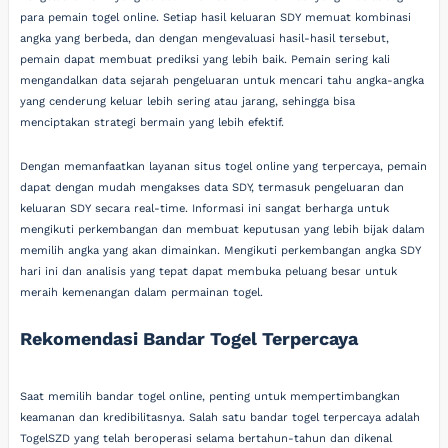
para pemain togel online. Setiap hasil keluaran SDY memuat kombinasi
angka yang berbeda, dan dengan mengevaluasi hasil-hasil tersebut,
pemain dapat membuat prediksi yang lebih baik. Pemain sering kali
mengandalkan data sejarah pengeluaran untuk mencari tahu angka-angka
yang cenderung keluar lebih sering atau jarang, sehingga bisa
menciptakan strategi bermain yang lebih efektif.
Dengan memanfaatkan layanan situs togel online yang terpercaya, pemain
dapat dengan mudah mengakses data SDY, termasuk pengeluaran dan
keluaran SDY secara real-time. Informasi ini sangat berharga untuk
mengikuti perkembangan dan membuat keputusan yang lebih bijak dalam
memilih angka yang akan dimainkan. Mengikuti perkembangan angka SDY
hari ini dan analisis yang tepat dapat membuka peluang besar untuk
meraih kemenangan dalam permainan togel.
Rekomendasi Bandar Togel Terpercaya
Saat memilih bandar togel online, penting untuk mempertimbangkan
keamanan dan kredibilitasnya. Salah satu bandar togel terpercaya adalah
TogelSZD yang telah beroperasi selama bertahun-tahun dan dikenal