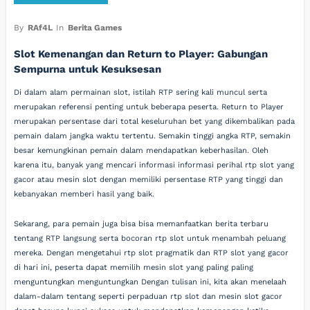
By
RAf4L
In
Berita Games
Slot Kemenangan dan Return to Player: Gabungan
Sempurna untuk Kesuksesan
Di dalam alam permainan slot, istilah RTP sering kali muncul serta
merupakan referensi penting untuk beberapa peserta. Return to Player
merupakan persentase dari total keseluruhan bet yang dikembalikan pada
pemain dalam jangka waktu tertentu. Semakin tinggi angka RTP, semakin
besar kemungkinan pemain dalam mendapatkan keberhasilan. Oleh
karena itu, banyak yang mencari informasi informasi perihal rtp slot yang
gacor atau mesin slot dengan memiliki persentase RTP yang tinggi dan
kebanyakan memberi hasil yang baik.
Sekarang, para pemain juga bisa bisa memanfaatkan berita terbaru
tentang RTP langsung serta bocoran rtp slot untuk menambah peluang
mereka. Dengan mengetahui rtp slot pragmatik dan RTP slot yang gacor
di hari ini, peserta dapat memilih mesin slot yang paling paling
menguntungkan menguntungkan Dengan tulisan ini, kita akan menelaah
dalam-dalam tentang seperti perpaduan rtp slot dan mesin slot gacor