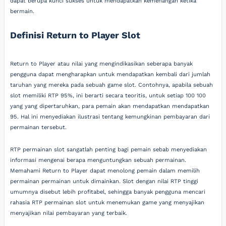
dapat berupa kunci sukses untuk mendapatkan kemenangan ketika
bermain.
Definisi Return to Player Slot
Return to Player atau nilai yang mengindikasikan seberapa banyak
pengguna dapat mengharapkan untuk mendapatkan kembali dari jumlah
taruhan yang mereka pada sebuah game slot. Contohnya, apabila sebuah
slot memiliki RTP 95%, ini berarti secara teoritis, untuk setiap 100 100
yang yang dipertaruhkan, para pemain akan mendapatkan mendapatkan
95. Hal ini menyediakan ilustrasi tentang kemungkinan pembayaran dari
permainan tersebut.
RTP permainan slot sangatlah penting bagi pemain sebab menyediakan
informasi mengenai berapa menguntungkan sebuah permainan.
Memahami Return to Player dapat menolong pemain dalam memilih
permainan permainan untuk dimainkan. Slot dengan nilai RTP tinggi
umumnya disebut lebih profitabel, sehingga banyak pengguna mencari
rahasia RTP permainan slot untuk menemukan game yang menyajikan
menyajikan nilai pembayaran yang terbaik.