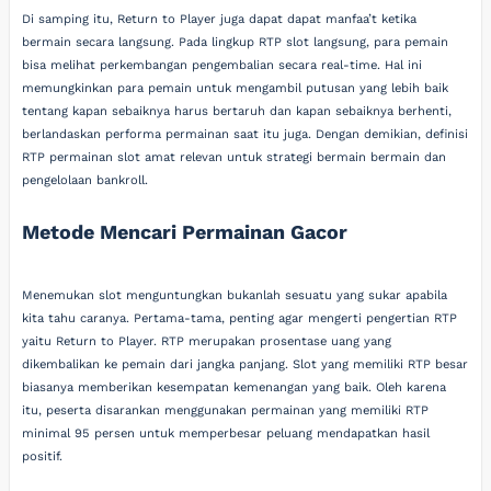
Di samping itu, Return to Player juga dapat dapat manfaa’t ketika
bermain secara langsung. Pada lingkup RTP slot langsung, para pemain
bisa melihat perkembangan pengembalian secara real-time. Hal ini
memungkinkan para pemain untuk mengambil putusan yang lebih baik
tentang kapan sebaiknya harus bertaruh dan kapan sebaiknya berhenti,
berlandaskan performa permainan saat itu juga. Dengan demikian, definisi
RTP permainan slot amat relevan untuk strategi bermain bermain dan
pengelolaan bankroll.
Metode Mencari Permainan Gacor
Menemukan slot menguntungkan bukanlah sesuatu yang sukar apabila
kita tahu caranya. Pertama-tama, penting agar mengerti pengertian RTP
yaitu Return to Player. RTP merupakan prosentase uang yang
dikembalikan ke pemain dari jangka panjang. Slot yang memiliki RTP besar
biasanya memberikan kesempatan kemenangan yang baik. Oleh karena
itu, peserta disarankan menggunakan permainan yang memiliki RTP
minimal 95 persen untuk memperbesar peluang mendapatkan hasil
positif.