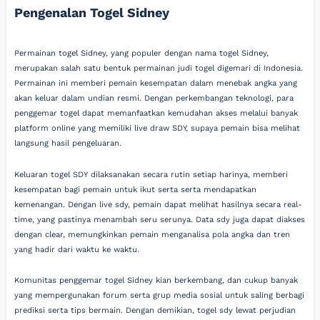
Pengenalan Togel Sidney
Permainan togel Sidney, yang populer dengan nama togel Sidney,
merupakan salah satu bentuk permainan judi togel digemari di Indonesia.
Permainan ini memberi pemain kesempatan dalam menebak angka yang
akan keluar dalam undian resmi. Dengan perkembangan teknologi, para
penggemar togel dapat memanfaatkan kemudahan akses melalui banyak
platform online yang memiliki live draw SDY, supaya pemain bisa melihat
langsung hasil pengeluaran.
Keluaran togel SDY dilaksanakan secara rutin setiap harinya, memberi
kesempatan bagi pemain untuk ikut serta serta mendapatkan
kemenangan. Dengan live sdy, pemain dapat melihat hasilnya secara real-
time, yang pastinya menambah seru serunya. Data sdy juga dapat diakses
dengan clear, memungkinkan pemain menganalisa pola angka dan tren
yang hadir dari waktu ke waktu.
Komunitas penggemar togel Sidney kian berkembang, dan cukup banyak
yang mempergunakan forum serta grup media sosial untuk saling berbagi
prediksi serta tips bermain. Dengan demikian, togel sdy lewat perjudian