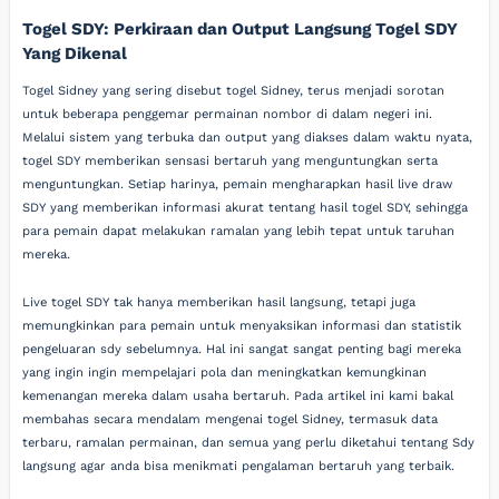
Togel SDY: Perkiraan dan Output Langsung Togel SDY
Yang Dikenal
Togel Sidney yang sering disebut togel Sidney, terus menjadi sorotan
untuk beberapa penggemar permainan nombor di dalam negeri ini.
Melalui sistem yang terbuka dan output yang diakses dalam waktu nyata,
togel SDY memberikan sensasi bertaruh yang menguntungkan serta
menguntungkan. Setiap harinya, pemain mengharapkan hasil live draw
SDY yang memberikan informasi akurat tentang hasil togel SDY, sehingga
para pemain dapat melakukan ramalan yang lebih tepat untuk taruhan
mereka.
Live togel SDY tak hanya memberikan hasil langsung, tetapi juga
memungkinkan para pemain untuk menyaksikan informasi dan statistik
pengeluaran sdy sebelumnya. Hal ini sangat sangat penting bagi mereka
yang ingin ingin mempelajari pola dan meningkatkan kemungkinan
kemenangan mereka dalam usaha bertaruh. Pada artikel ini kami bakal
membahas secara mendalam mengenai togel Sidney, termasuk data
terbaru, ramalan permainan, dan semua yang perlu diketahui tentang Sdy
langsung agar anda bisa menikmati pengalaman bertaruh yang terbaik.