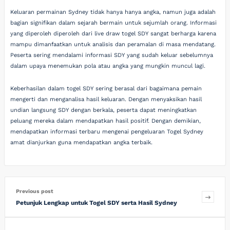
Keluaran permainan Sydney tidak hanya hanya angka, namun juga adalah
bagian signifikan dalam sejarah bermain untuk sejumlah orang. Informasi
yang diperoleh diperoleh dari live draw togel SDY sangat berharga karena
mampu dimanfaatkan untuk analisis dan peramalan di masa mendatang.
Peserta sering mendalami informasi SDY yang sudah keluar sebelumnya
dalam upaya menemukan pola atau angka yang mungkin muncul lagi.
Keberhasilan dalam togel SDY sering berasal dari bagaimana pemain
mengerti dan menganalisa hasil keluaran. Dengan menyaksikan hasil
undian langsung SDY dengan berkala, peserta dapat meningkatkan
peluang mereka dalam mendapatkan hasil positif. Dengan demikian,
mendapatkan informasi terbaru mengenai pengeluaran Togel Sydney
amat dianjurkan guna mendapatkan angka terbaik.
Previous post
Petunjuk Lengkap untuk Togel SDY serta Hasil Sydney