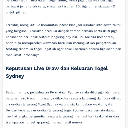
bertahan lebih lama dalam togel sidney. Anda juga bisa bisa berbagai
berbagai jenis taruh yang, misalnya taruhan 2D, tiga dimensi, atau 4D
untuk pilihan.
Terakhir, mengikuti ke komunitas lotere bisa jadi sumber info serta taktik
yang berguna. Bicarakan prediksi dengan teman pemain serta ikuti juga
perubahan dari hasil output langsung sdy hari ini. Melalui kolaborasi,
Anda bisa memperoleh wawasan baru dan meningkatkan pengetahuan
tentang dinamika togel. Ingatlah agar selalu bermain secara bijaksana dan
menikmati prosesnya.
Keputusan Live Draw dan Keluaran Togel
Sydney
Setiap harinya, pengeluaran Permainan Sydney selalu ditunggu oleh para
para pemain. Hasil ini biasanya dilakukan secara langsung dan bisa dilihat
via undian langsung Togel Sydney yang disiarkan dalam waktu nyata.
Dengan keberadaan undian langsung togel Sydney, para pemain dapat
melihat angka pengundian secara langsung, memastikan keakuratan dan
transparansi di setiap pengumuman hasil nomor.