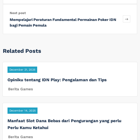
Next post
Mempelajari Peraturan Fundamental Permainan Poker IDN
bagi Pemain Pemula
Related Posts
December 21, 2025
Opiniku tentang IDN Play: Pengalaman dan Tips
Berita Games
December 14, 2025
Manfaat Slot Dana Bebas dari Pengurangan yang perlu
Perlu Kamu Ketahui
Berita Games