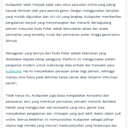
Kudapoker telah menjadi salah satu situs perjudian online yang paling
banyak diminati oleh para pecinta game. Dengan menggunakan tampilan
yang mudah digunakan dan ciri-ciri yang lengkap, Kudapoker memberikan
pengalaman berjudi yang menyenangkan dan menarik. Bersegudang
pemain menyukai Kuda Poker sebab kemudahan akses dan aneka
permainan yang tersedia, mulai dari permainan poker hingga game kartu
lainnya.
Keunggulan yang lainnya dari Kuda Poker adalah keamanan yang
disediakan kepada setiap pengguna. Platform ini menggunakan sistem
pengaman modern untuk melindungi data pribadi dan transaksi para.
kudapoker
Hal ini menyediakan perasaan aman bagi pemain, sehingga
mampu bisa fokus pada aktivitas tanpa cemas akan terjamin informasi
sendiri.
Tidak hanya itu, Kudapoker juga biasa mengadakan kompetisi dan
penawaran seru yang membuat permainan semakin menarik. Berbekal
hadiah yang menggiurkan dan kompetisi yang seru, gamer bisa
menyaksikan pengalaman dan rintangan yang jauh lebih dalam dalam judi
online. Semua kelebihan ini memposisikan Kudapoker sebagai pilihan
utama bagi mereka yang mencari media perjudian yang terpercaya dan