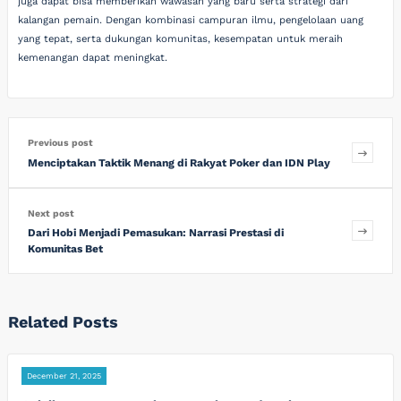
juga dapat bisa memberikan wawasan yang baru serta strategi dari
kalangan pemain. Dengan kombinasi campuran ilmu, pengelolaan uang
yang tepat, serta dukungan komunitas, kesempatan untuk meraih
kemenangan dapat meningkat.
Previous post
Menciptakan Taktik Menang di Rakyat Poker dan IDN Play
Next post
Dari Hobi Menjadi Pemasukan: Narrasi Prestasi di
Komunitas Bet
Related Posts
December 21, 2025