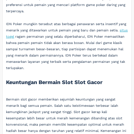
preferensi untuk pemain yang mencari platform game poker daring yang
terpercaya.
IDN Poker mungkin tersebut atas berbagai penawaran serta insentif yang
menarik yang ditawarkan untuk pemain yang baru dan pemain setia.
situs
togel
ragam permainan yang selalu diperbaharui, IDN Poker memastikan
bahwa pemain pemain tidak akan berasa bosan. Mulai dari game klasik
sampai turnamen besar-besaran, tiap partisipan dapat menemukan hal
yang menarik dalam permainannya. IDN Poker terus bertekad dalam
menawarkan layanan yang terbaik serta pengalaman permainan yang tak
terlupakan.
Keuntungan Bermain Slot Slot Gacor
Bermain slot gacor memberikan sejumlah keuntungan yang sangat
menarik bagi semua pemain. Salah satu keistimewaan terbesar ialah
kemungkinan jackpot yang sangat tinggi. Slot gacor kerap kali
kesempatan lebih besar untuk meraih kemenangan dibanding atas slot
konvensional, maka pemain memiliki kesempatan optimal untuk meraih
hadiah besar hanya dengan taruhan yang relatif minimal. Kemenangan ini