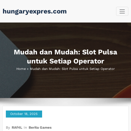
Skip
hungaryexpres.com
to
content
Mudah dan Mudah: Slot Pulsa
untuk Setiap Operator
Home
»
Mudah dan Mudah: Slot Pulsa untuk Setiap Operator
October 18, 2025
By
RAf4L
In
Berita Games