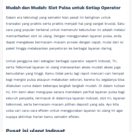
Mudah dan Mudah: Slot Pulsa untuk Setiap Operator
Dalam era teknologi yang semakin kian pesat ini keinginan untuk
transaksi yang praktis serta praktis menjadi hal yang sangat krusial. Satu
cara yang populer terkenal untuk memenuhi kebutuhan ini adalah melalui
memanfaatkan slot isi ulang. Dengan menggunakan layanan pulsa, anda
dapat mengakses bermacam-macam proses dengan cepat, mulai dari isi
paket hingga melaksankan penyetoran ke berbagai layanan daring.
Untuk pengguna dari sebagian berbagai operator seperti Indosat, Tri,
serta Telkomsel layanan isi ulang menawarkan akses mudah akses juga
kemudahan yang tinggi. Kamu tidak perlu lagi repot mencari-cari tempat
bagi mengisi pulsa ataupun melakukan setoran, karena itu segalanya bisa
dilakukan cuma dalam beberapa langkah langkah mudah. Di dalam tulisan
ini, tim kami akan mengupas secara mendalam perihal layanan pulsa bagi
seluruh penyedia, termasuk di dalamnya layanan Indosat, slot tri, layanan
telkomsel, serta bermacam-macam pilihan deposit yang ada. Ayo kita
coba cari cara-cara efisien untuk menggunakan layanan isi ulang ini agar
supaya aktivitas harian kamu semakin efisien.
Pusat isi ulang Indosat