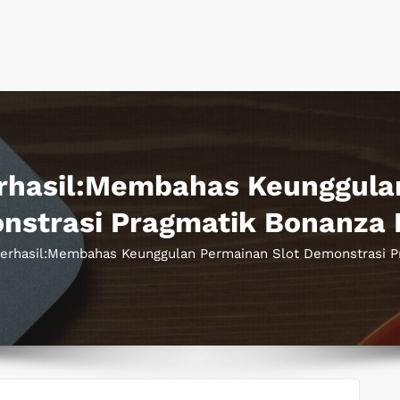
erhasil:Membahas Keunggula
nstrasi Pragmatik Bonanza 
Berhasil:Membahas Keunggulan Permainan Slot Demonstrasi P