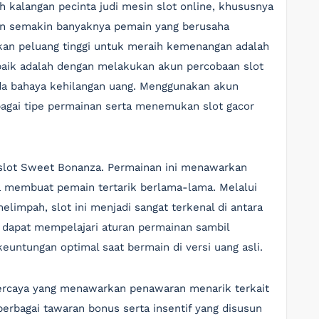
eh kalangan pecinta judi mesin slot online, khususnya
gan semakin banyaknya pemain yang berusaha
an peluang tinggi untuk meraih kemenangan adalah
 baik adalah dengan melakukan akun percobaan slot
da bahaya kehilangan uang. Menggunakan akun
rbagai tipe permainan serta menemukan slot gacor
slot Sweet Bonanza. Permainan ini menawarkan
a membuat pemain tertarik berlama-lama. Melalui
limpah, slot ini menjadi sangat terkenal di antara
n dapat mempelajari aturan permainan sambil
euntungan optimal saat bermain di versi uang asli.
rpercaya yang menawarkan penawaran menarik terkait
erbagai tawaran bonus serta insentif yang disusun