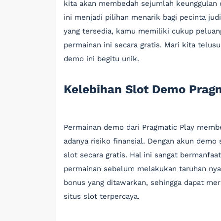
kita akan membedah sejumlah keunggulan d
ini menjadi pilihan menarik bagi pecinta jud
yang tersedia, kamu memiliki cukup pelua
permainan ini secara gratis. Mari kita telu
demo ini begitu unik.
Kelebihan Slot Demo Pragm
Permainan demo dari Pragmatic Play membe
adanya risiko finansial. Dengan akun demo
slot secara gratis. Hal ini sangat bermanfa
permainan sebelum melakukan taruhan nyat
bonus yang ditawarkan, sehingga dapat mera
situs slot terpercaya.