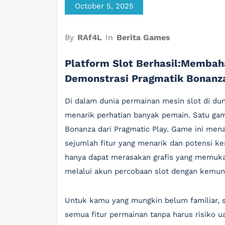
October 5, 2025
By
RAf4L
In
Berita Games
Platform Slot Berhasil:Membah
Demonstrasi Pragmatik Bonanz
Di dalam dunia permainan mesin slot di du
menarik perhatian banyak pemain. Satu ga
Bonanza dari Pragmatic Play. Game ini me
sejumlah fitur yang menarik dan potensi 
hanya dapat merasakan grafis yang memukau
melalui akun percobaan slot dengan kemun
Untuk kamu yang mungkin belum familiar,
semua fitur permainan tanpa harus risiko ua