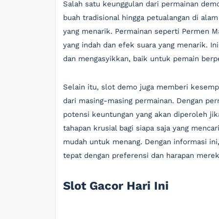
Salah satu keunggulan dari permainan demo
buah tradisional hingga petualangan di ala
yang menarik. Permainan seperti Permen M
yang indah dan efek suara yang menarik. 
dan mengasyikkan, baik untuk pemain ber
Selain itu, slot demo juga memberi kesem
dari masing-masing permainan. Dengan per
potensi keuntungan yang akan diperoleh ji
tahapan krusial bagi siapa saja yang menca
mudah untuk menang. Dengan informasi ini
tepat dengan preferensi dan harapan merek
Slot Gacor Hari Ini