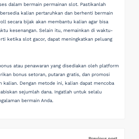
es dalam bermain permainan slot. Pastikanlah
ersedia kalian pertaruhkan dan berhenti bermain
oll secara bijak akan membantu kalian agar bisa
tu kesenangan. Selain itu, memainkan di waktu-
erti ketika slot gacor, dapat meningkatkan peluang
bonus atau penawaran yang disediakan oleh platform
ikan bonus setoran, putaran gratis, dan promosi
n kalian. Dengan metode ini, kalian dapat mencoba
habiskan sejumlah dana. Ingatlah untuk selalu
engalaman bermain Anda.
Previous post