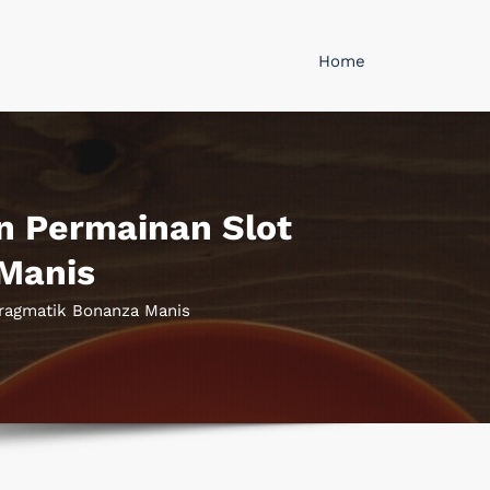
Home
n Permainan Slot
Manis
ragmatik Bonanza Manis