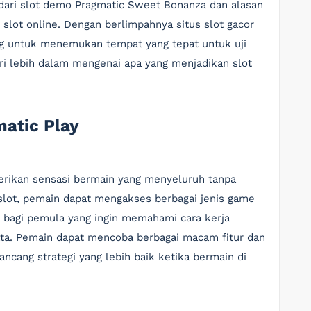
ari slot demo Pragmatic Sweet Bonanza dan alasan
i slot online. Dengan berlimpahnya situs slot gacor
ng untuk menemukan tempat yang tepat untuk uji
suri lebih dalam mengenai apa yang menjadikan slot
atic Play
rikan sensasi bermain yang menyeluruh tanpa
 slot, pemain dapat mengakses berbagai jenis game
at bagi pemula yang ingin memahami cara kerja
a. Pemain dapat mencoba berbagai macam fitur dan
ncang strategi yang lebih baik ketika bermain di