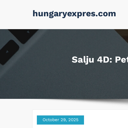
Skip
hungaryexpres.com
to
content
Salju 4D: P
October 29, 2025