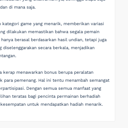
dan di mana saja.
 kategori game yang menarik, memberikan variasi
yang dilakukan memastikan bahwa segala pemain
hanya berasal berdasarkan hasil undian, tetapi juga
g diselenggarakan secara berkala, menjadikan
ntangan.
ga kerap menawarkan bonus berupa peralatan
ntuk para pemenang. Hal ini tentu menambah semangat
berpartisipasi. Dengan semua semua manfaat yang
ilihan teratas bagi pencinta permainan berhadiah
n kesempatan untuk mendapatkan hadiah menarik.