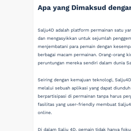
Apa yang Dimaksud dengan
Salju4D adalah platform permainan satu y
dan mengasyikkan untuk sejumlah penggema
menjembatani para pemain dengan kesempa
berbagai macam permainan. Orang-orang kini
peruntungan mereka sendiri dalam dunia S
Seiring dengan kemajuan teknologi, Salju
melalui sebuah aplikasi yang dapat diund
berpartisipasi di permainan tanpa harus per
fasilitas yang user-friendly membuat Salju4
online.
Di dalam Salju 4D, pemain tidak hanya fok