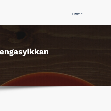
Home
Mengasyikkan