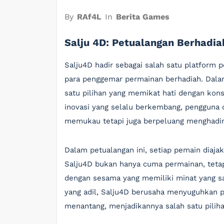
By
RAf4L
In
Berita Games
Salju 4D: Petualangan Berhadi
Salju4D hadir sebagai salah satu platform
para penggemar permainan berhadiah. Dalam 
satu pilihan yang memikat hati dengan ko
inovasi yang selalu berkembang, pengguna 
memukau tetapi juga berpeluang menghadir
Dalam petualangan ini, setiap pemain diaja
Salju4D bukan hanya cuma permainan, tet
dengan sesama yang memiliki minat yang s
yang adil, Salju4D berusaha menyuguhkan
menantang, menjadikannya salah satu piliha