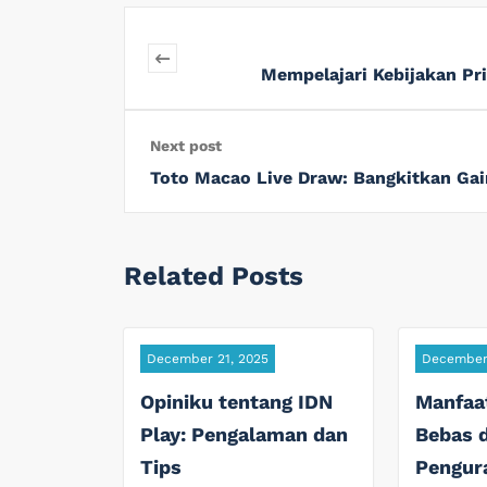
Mempelajari Kebijakan Pr
Next post
Toto Macao Live Draw: Bangkitkan Ga
Related Posts
December 21, 2025
December 
Opiniku tentang IDN
Manfaa
Play: Pengalaman dan
Bebas d
Tips
Pengur