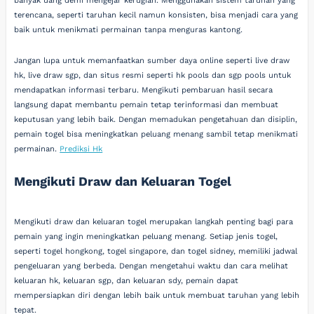
banyak uang demi mengejar kerugian. Menggunakan sistem taruhan yang
terencana, seperti taruhan kecil namun konsisten, bisa menjadi cara yang
baik untuk menikmati permainan tanpa menguras kantong.
Jangan lupa untuk memanfaatkan sumber daya online seperti live draw
hk, live draw sgp, dan situs resmi seperti hk pools dan sgp pools untuk
mendapatkan informasi terbaru. Mengikuti pembaruan hasil secara
langsung dapat membantu pemain tetap terinformasi dan membuat
keputusan yang lebih baik. Dengan memadukan pengetahuan dan disiplin,
pemain togel bisa meningkatkan peluang menang sambil tetap menikmati
permainan.
Prediksi Hk
Mengikuti Draw dan Keluaran Togel
Mengikuti draw dan keluaran togel merupakan langkah penting bagi para
pemain yang ingin meningkatkan peluang menang. Setiap jenis togel,
seperti togel hongkong, togel singapore, dan togel sidney, memiliki jadwal
pengeluaran yang berbeda. Dengan mengetahui waktu dan cara melihat
keluaran hk, keluaran sgp, dan keluaran sdy, pemain dapat
mempersiapkan diri dengan lebih baik untuk membuat taruhan yang lebih
tepat.