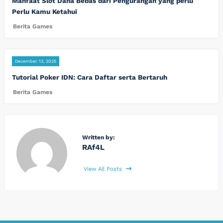
Manfaat Slot Dana Bebas dari Pengurangan yang perlu
Perlu Kamu Ketahui
Berita Games
December 13, 2025
Tutorial Poker IDN: Cara Daftar serta Bertaruh
Berita Games
Written by:
RAf4L
View All Posts