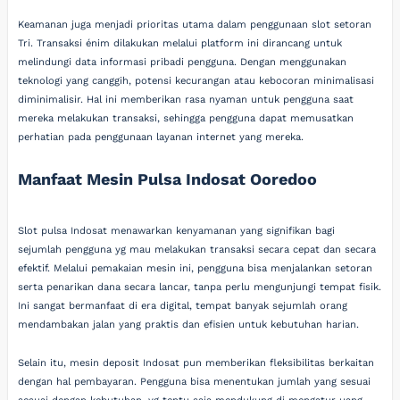
Keamanan juga menjadi prioritas utama dalam penggunaan slot setoran
Tri. Transaksi énim dilakukan melalui platform ini dirancang untuk
melindungi data informasi pribadi pengguna. Dengan menggunakan
teknologi yang canggih, potensi kecurangan atau kebocoran minimalisasi
diminimalisir. Hal ini memberikan rasa nyaman untuk pengguna saat
mereka melakukan transaksi, sehingga pengguna dapat memusatkan
perhatian pada penggunaan layanan internet yang mereka.
Manfaat Mesin Pulsa Indosat Ooredoo
Slot pulsa Indosat menawarkan kenyamanan yang signifikan bagi
sejumlah pengguna yg mau melakukan transaksi secara cepat dan secara
efektif. Melalui pemakaian mesin ini, pengguna bisa menjalankan setoran
serta penarikan dana secara lancar, tanpa perlu mengunjungi tempat fisik.
Ini sangat bermanfaat di era digital, tempat banyak sejumlah orang
mendambakan jalan yang praktis dan efisien untuk kebutuhan harian.
Selain itu, mesin deposit Indosat pun memberikan fleksibilitas berkaitan
dengan hal pembayaran. Pengguna bisa menentukan jumlah yang sesuai