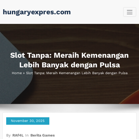
Skip
hungaryexpres.com
to
content
Slot Tanpa: Meraih Kemenangan
Lebih Banyak dengan Pulsa
Home
»
Slot Tanpa: Meraih Kemenangan Lebih Banyak dengan Pulsa
November 30, 2025
By
RAf4L
In
Berita Games