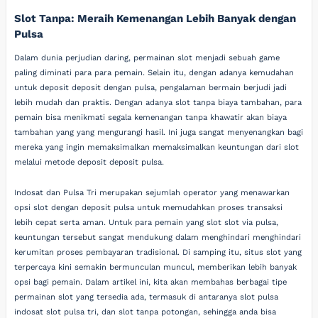
Slot Tanpa: Meraih Kemenangan Lebih Banyak dengan
Pulsa
Dalam dunia perjudian daring, permainan slot menjadi sebuah game
paling diminati para para pemain. Selain itu, dengan adanya kemudahan
untuk deposit deposit dengan pulsa, pengalaman bermain berjudi jadi
lebih mudah dan praktis. Dengan adanya slot tanpa biaya tambahan, para
pemain bisa menikmati segala kemenangan tanpa khawatir akan biaya
tambahan yang yang mengurangi hasil. Ini juga sangat menyenangkan bagi
mereka yang ingin memaksimalkan memaksimalkan keuntungan dari slot
melalui metode deposit deposit pulsa.
Indosat dan Pulsa Tri merupakan sejumlah operator yang menawarkan
opsi slot dengan deposit pulsa untuk memudahkan proses transaksi
lebih cepat serta aman. Untuk para pemain yang slot slot via pulsa,
keuntungan tersebut sangat mendukung dalam menghindari menghindari
kerumitan proses pembayaran tradisional. Di samping itu, situs slot yang
terpercaya kini semakin bermunculan muncul, memberikan lebih banyak
opsi bagi pemain. Dalam artikel ini, kita akan membahas berbagai tipe
permainan slot yang tersedia ada, termasuk di antaranya slot pulsa
indosat slot pulsa tri, dan slot tanpa potongan, sehingga anda bisa