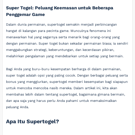
Super Togel: Peluang Keemasan untuk Beberapa
Penggemar Game
Dalam dunia permainan, supertogel semakin menjadi perbincangan
hangat di kalangan para pecinta game. Munculnya fenomena ini
menawarkan hal yang segarnya serta menarik bagi orang-orang yang
dengan permainan. Super togel bukan sekadar permainan biasa; ia sendiri
menggabungkan strategi, keberuntungan, dan kecerdasan pikiran,
melahirkan pengalaman yang mendebarkan untuk setiap yang bermain.
Bagi Anda yang buru-buru kesempatan berharga di dalam permainan,
super togel adalah opsi yang paling cocok. Dengan berbagai peluang serta
bonus yang menggiurkan, supertogel memberi kesempatan bagi siapapun
untuk mencoba mencoba nasib mereka. Dalam artikel ini, kita akan
membahas lebih dalam tentang supertogel, bagaimana gimana bermain,
dan apa saja yang harus perlu Anda pahami untuk memaksimalkan
peluang Anda.
Apa Itu Supertogel?