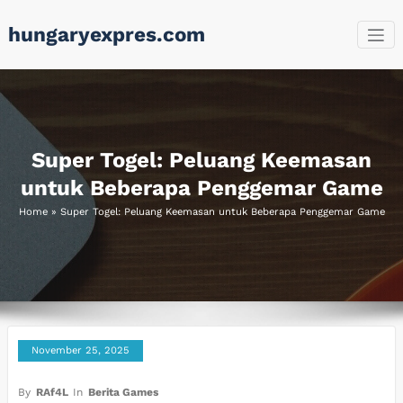
Skip
hungaryexpres.com
to
content
Super Togel: Peluang Keemasan
untuk Beberapa Penggemar Game
Home
»
Super Togel: Peluang Keemasan untuk Beberapa Penggemar Game
November 25, 2025
By
RAf4L
In
Berita Games