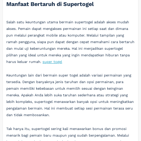
Manfaat Bertaruh di Supertogel
Salah satu keuntungan utama bermain supertogel adalah akses mudah
akses. Pemain dapat mengakses permainan ini setiap saat dan dimana
pun melalui perangkat mobile atau komputer. Melalui tampilan yang
ramah pengguna, siapa pun dapat dengan cepat memahami cara bertaruh
dan mulai uji keberuntungan mereka. Hal ini menjadikan supertogel
pilihan yang ideal untuk mereka yang ingin mendapatkan hiburan tanpa
harus keluar rumah.
super togel
Keuntungan lain dari bermain super togel adalah variasi permainan yang
tersedia. Dengan banyaknya jenis taruhan dan opsi permainan, para
pemain memiliki kebebasan untuk memilih sesuai dengan keinginan
mereka. Apakah Anda lebih suka taruhan sederhana atau strategi yang
lebih kompleks, supertogel menawarkan banyak opsi untuk meningkatkan
pengalaman bermain. Hal ini membuat setiap sesi permainan terasa seru
dan tidak membosankan.
Tak hanya itu, supertogel sering kali menawarkan bonus dan promosi
menarik bagi pemain baru maupun yang sudah berpengalaman. Melalui