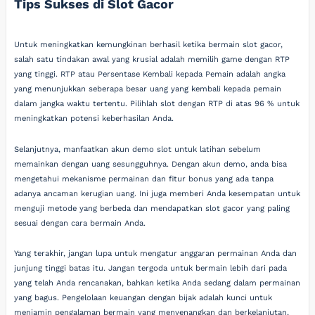
Tips Sukses di Slot Gacor
Untuk meningkatkan kemungkinan berhasil ketika bermain slot gacor,
salah satu tindakan awal yang krusial adalah memilih game dengan RTP
yang tinggi. RTP atau Persentase Kembali kepada Pemain adalah angka
yang menunjukkan seberapa besar uang yang kembali kepada pemain
dalam jangka waktu tertentu. Pilihlah slot dengan RTP di atas 96 % untuk
meningkatkan potensi keberhasilan Anda.
Selanjutnya, manfaatkan akun demo slot untuk latihan sebelum
memainkan dengan uang sesungguhnya. Dengan akun demo, anda bisa
mengetahui mekanisme permainan dan fitur bonus yang ada tanpa
adanya ancaman kerugian uang. Ini juga memberi Anda kesempatan untuk
menguji metode yang berbeda dan mendapatkan slot gacor yang paling
sesuai dengan cara bermain Anda.
Yang terakhir, jangan lupa untuk mengatur anggaran permainan Anda dan
junjung tinggi batas itu. Jangan tergoda untuk bermain lebih dari pada
yang telah Anda rencanakan, bahkan ketika Anda sedang dalam permainan
yang bagus. Pengelolaan keuangan dengan bijak adalah kunci untuk
menjamin pengalaman bermain yang menyenangkan dan berkelanjutan,