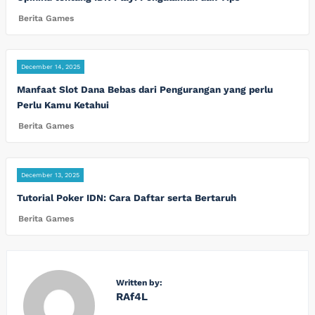
Berita Games
December 14, 2025
Manfaat Slot Dana Bebas dari Pengurangan yang perlu
Perlu Kamu Ketahui
Berita Games
December 13, 2025
Tutorial Poker IDN: Cara Daftar serta Bertaruh
Berita Games
Written by:
RAf4L