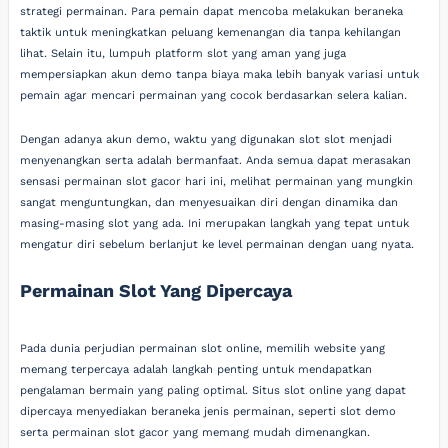
strategi permainan. Para pemain dapat mencoba melakukan beraneka
taktik untuk meningkatkan peluang kemenangan dia tanpa kehilangan
lihat. Selain itu, lumpuh platform slot yang aman yang juga
mempersiapkan akun demo tanpa biaya maka lebih banyak variasi untuk
pemain agar mencari permainan yang cocok berdasarkan selera kalian.
Dengan adanya akun demo, waktu yang digunakan slot slot menjadi
menyenangkan serta adalah bermanfaat. Anda semua dapat merasakan
sensasi permainan slot gacor hari ini, melihat permainan yang mungkin
sangat menguntungkan, dan menyesuaikan diri dengan dinamika dan
masing-masing slot yang ada. Ini merupakan langkah yang tepat untuk
mengatur diri sebelum berlanjut ke level permainan dengan uang nyata.
Permainan Slot Yang Dipercaya
Pada dunia perjudian permainan slot online, memilih website yang
memang terpercaya adalah langkah penting untuk mendapatkan
pengalaman bermain yang paling optimal. Situs slot online yang dapat
dipercaya menyediakan beraneka jenis permainan, seperti slot demo
serta permainan slot gacor yang memang mudah dimenangkan.