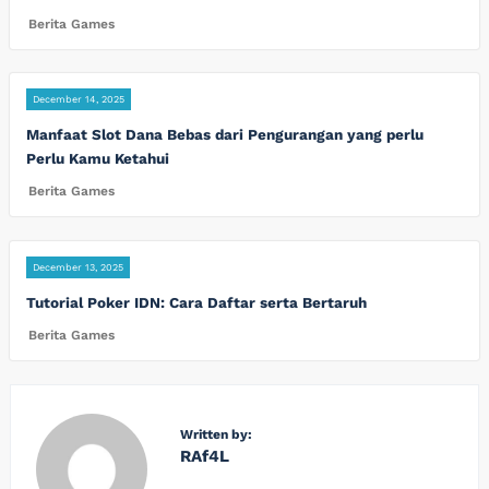
Berita Games
December 14, 2025
Manfaat Slot Dana Bebas dari Pengurangan yang perlu
Perlu Kamu Ketahui
Berita Games
December 13, 2025
Tutorial Poker IDN: Cara Daftar serta Bertaruh
Berita Games
Written by:
RAf4L