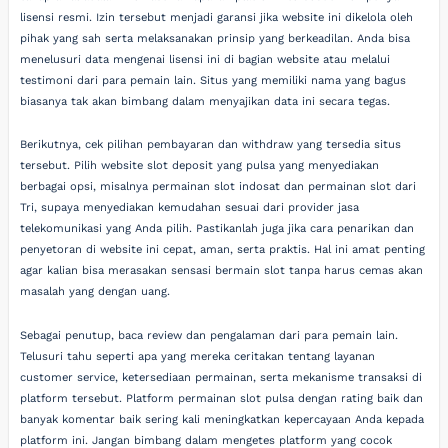
lisensi resmi. Izin tersebut menjadi garansi jika website ini dikelola oleh
pihak yang sah serta melaksanakan prinsip yang berkeadilan. Anda bisa
menelusuri data mengenai lisensi ini di bagian website atau melalui
testimoni dari para pemain lain. Situs yang memiliki nama yang bagus
biasanya tak akan bimbang dalam menyajikan data ini secara tegas.
Berikutnya, cek pilihan pembayaran dan withdraw yang tersedia situs
tersebut. Pilih website slot deposit yang pulsa yang menyediakan
berbagai opsi, misalnya permainan slot indosat dan permainan slot dari
Tri, supaya menyediakan kemudahan sesuai dari provider jasa
telekomunikasi yang Anda pilih. Pastikanlah juga jika cara penarikan dan
penyetoran di website ini cepat, aman, serta praktis. Hal ini amat penting
agar kalian bisa merasakan sensasi bermain slot tanpa harus cemas akan
masalah yang dengan uang.
Sebagai penutup, baca review dan pengalaman dari para pemain lain.
Telusuri tahu seperti apa yang mereka ceritakan tentang layanan
customer service, ketersediaan permainan, serta mekanisme transaksi di
platform tersebut. Platform permainan slot pulsa dengan rating baik dan
banyak komentar baik sering kali meningkatkan kepercayaan Anda kepada
platform ini. Jangan bimbang dalam mengetes platform yang cocok