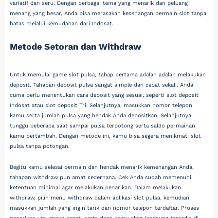
variatif dan seru. Dengan berbagai tema yang menarik dan peluang
menang yang besar, Anda bisa merasakan kesenangan bermain slot tanpa
batas melalui kemudahan dari Indosat.
Metode Setoran dan Withdraw
Untuk memulai game slot pulsa, tahap pertama adalah adalah melakukan
deposit. Tahapan deposit pulsa sangat simple dan cepat sekali. Anda
cuma perlu menentukan cara deposit yang sesuai, seperti slot deposit
Indosat atau slot deposit Tri. Selanjutnya, masukkan nomor telepon
kamu serta jumlah pulsa yang hendak Anda depositkan. Selanjutnya
tunggu beberapa saat sampai pulsa terpotong serta saldo permainan
kamu bertambah. Dengan metode ini, kamu bisa segera menikmati slot
pulsa tanpa potongan.
Begitu kamu selesai bermain dan hendak menarik kemenangan Anda,
tahapan withdraw pun amat sederhana. Cek Anda sudah memenuhi
ketentuan minimal agar melakukan penarikan. Dalam melakukan
withdraw, pilih menu withdraw dalam aplikasi slot pulsa, kemudian
masukkan jumlah yang ingin tarik dan nomor telepon terdaftar. Proses