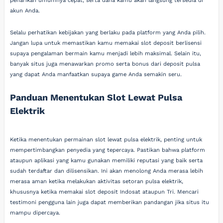
penarikan umumnya cepat, serta dana kamu akan langsung tersedia di
akun Anda.
Selalu perhatikan kebijakan yang berlaku pada platform yang Anda pilih.
Jangan lupa untuk memastikan kamu memakai slot deposit berlisensi
supaya pengalaman bermain kamu menjadi lebih maksimal. Selain itu,
banyak situs juga menawarkan promo serta bonus dari deposit pulsa
yang dapat Anda manfaatkan supaya game Anda semakin seru.
Panduan Menentukan Slot Lewat Pulsa
Elektrik
Ketika menentukan permainan slot lewat pulsa elektrik, penting untuk
mempertimbangkan penyedia yang tepercaya. Pastikan bahwa platform
ataupun aplikasi yang kamu gunakan memiliki reputasi yang baik serta
sudah terdaftar dan dilisensikan. Ini akan menolong Anda merasa lebih
merasa aman ketika melakukan aktivitas setoran pulsa elektrik,
khususnya ketika memakai slot deposit Indosat ataupun Tri. Mencari
testimoni pengguna lain juga dapat memberikan pandangan jika situs itu
mampu dipercaya.