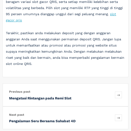
beragam variasi slot gacor QRIS, serta setiap memiliki kelebihan serta
volatilitas yang berbeda. Pilih slot yang memiliki RTP yang tinggi di tinggi
95 persen umumnya dianggap unggul dari segi peluang menang.
slot
gacor qris
Terakhir, pastikan anda melakukan deposit yang dengan anggaran
anggaran Anda saat menggunakan permainan deposit QRIS. Jangan lupa
untuk memanfaatkan atau promosi atau promosi yang website situs
supaya meningkatkan kemungkinan Anda. Dengan melakukan melakukan
riset yang baik dan bermain, anda bisa memperbaiki pengalaman bermain
slot online QRIS.
Previous post
Mengatasi Rintangan pada Remi Slot
Next post
Pengalaman Seru Bersama Sahabat 4D