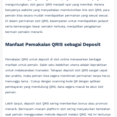
menguntungkan, slot gacor QRIS menjadi opsi yang memikat. Karena
banyaknya website yang menyediakan membutuhkan link slot QRIS, para
pemain bisa secara mudah mendapatkan permainan yang sesuai sesuai.
Di dalam permainan slot QRIS, kesempatan untuk mendapatkan jackpot
serta kemenangan besar semakin terbuka, menjadikan pengalaman
bermain semakin menarik.
Manfaat Pemakaian QRIS sebagai Deposit
Pemakaian QRIS untuk deposit di slot online menawarkan berbagai
manfaat untuk pemain. Salah satu kelebihan utama adalah kepraktisan
untuk melaksanakan transaksi. Tahapan deposit slot QRIS sangat cepat
dan praktis, maka pemain bisa segera menikmati permainan tanpa harus
menunggu lama . Cukup dengan scanning kode QR dengan aplikasi
pembayaran yang mendukung QRIS, dana segera masuk ke akun slot
pemain.
Lebih lanjut, deposit slot QRIS sering memberikan bonus atau promosi
menarik. Bermacam-macam platform slot sering menyalurkan tambahan
saat pemain menggunakan metode deposit melalui QRIS. Hal ini tentunya