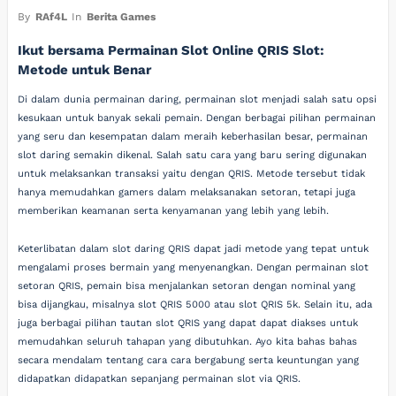
By
RAf4L
In
Berita Games
Ikut bersama Permainan Slot Online QRIS Slot:
Metode untuk Benar
Di dalam dunia permainan daring, permainan slot menjadi salah satu opsi
kesukaan untuk banyak sekali pemain. Dengan berbagai pilihan permainan
yang seru dan kesempatan dalam meraih keberhasilan besar, permainan
slot daring semakin dikenal. Salah satu cara yang baru sering digunakan
untuk melaksankan transaksi yaitu dengan QRIS. Metode tersebut tidak
hanya memudahkan gamers dalam melaksanakan setoran, tetapi juga
memberikan keamanan serta kenyamanan yang lebih yang lebih.
Keterlibatan dalam slot daring QRIS dapat jadi metode yang tepat untuk
mengalami proses bermain yang menyenangkan. Dengan permainan slot
setoran QRIS, pemain bisa menjalankan setoran dengan nominal yang
bisa dijangkau, misalnya slot QRIS 5000 atau slot QRIS 5k. Selain itu, ada
juga berbagai pilihan tautan slot QRIS yang dapat dapat diakses untuk
memudahkan seluruh tahapan yang dibutuhkan. Ayo kita bahas bahas
secara mendalam tentang cara cara bergabung serta keuntungan yang
didapatkan didapatkan sepanjang permainan slot via QRIS.