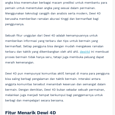
angka bisa menemukan berbagai macam prediksi untuk membantu para
pemain untuk menentukan angka yang sesuai dalam permainan.
Menggunakan teknologi canggih dan analisis serta modern, Dewi 4D
berusaha memberikan ramalan akurasi tinggi dan bermanfaat bagi
penggunanya.
Sebuah fitur unggulan dari Dewi 4D adalah kemampuannya untuk
memberikan informasi yang terbaru dan tips untuk bermain yang
bermanfaat. Setiap pengguna bisa dengan mudah mengakses ramalan
terbaru dan taktik yang dikembangkan oleh ahli ahli.
dewi4d
Ini membuat
proses bermain tidak hanya seru, tetapi juga membuka peluang dapat
meraih kemenangan.
Dewi 4D pun mempunyai komunitas aktif, tempat di mana para pengguna
bisa saling berbagi pengalaman dan taktik bermain. Interaksi antara
anggota komunitas tersebut menambah keseruan dan semangat dalam
bermain. Dengan demikian, Dewi 4D bukan sekadar sebuah permainan,
melainkan juga menjadi tempat berkumpul bagi penggemarnya untuk
berbagi dan mempelajari secara bersama.
Fitur Menarik Dewi 4D