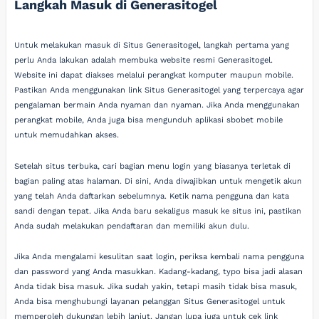
Langkah Masuk di Generasitogel
Untuk melakukan masuk di Situs Generasitogel, langkah pertama yang
perlu Anda lakukan adalah membuka website resmi Generasitogel.
Website ini dapat diakses melalui perangkat komputer maupun mobile.
Pastikan Anda menggunakan link Situs Generasitogel yang terpercaya agar
pengalaman bermain Anda nyaman dan nyaman. Jika Anda menggunakan
perangkat mobile, Anda juga bisa mengunduh aplikasi sbobet mobile
untuk memudahkan akses.
Setelah situs terbuka, cari bagian menu login yang biasanya terletak di
bagian paling atas halaman. Di sini, Anda diwajibkan untuk mengetik akun
yang telah Anda daftarkan sebelumnya. Ketik nama pengguna dan kata
sandi dengan tepat. Jika Anda baru sekaligus masuk ke situs ini, pastikan
Anda sudah melakukan pendaftaran dan memiliki akun dulu.
Jika Anda mengalami kesulitan saat login, periksa kembali nama pengguna
dan password yang Anda masukkan. Kadang-kadang, typo bisa jadi alasan
Anda tidak bisa masuk. Jika sudah yakin, tetapi masih tidak bisa masuk,
Anda bisa menghubungi layanan pelanggan Situs Generasitogel untuk
memperoleh dukungan lebih lanjut. Jangan lupa juga untuk cek link