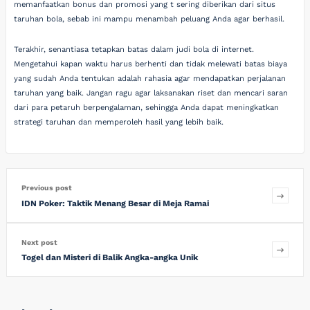
memanfaatkan bonus dan promosi yang t sering diberikan dari situs
taruhan bola, sebab ini mampu menambah peluang Anda agar berhasil.
Terakhir, senantiasa tetapkan batas dalam judi bola di internet.
Mengetahui kapan waktu harus berhenti dan tidak melewati batas biaya
yang sudah Anda tentukan adalah rahasia agar mendapatkan perjalanan
taruhan yang baik. Jangan ragu agar laksanakan riset dan mencari saran
dari para petaruh berpengalaman, sehingga Anda dapat meningkatkan
strategi taruhan dan memperoleh hasil yang lebih baik.
Previous post
IDN Poker: Taktik Menang Besar di Meja Ramai
Next post
Togel dan Misteri di Balik Angka-angka Unik