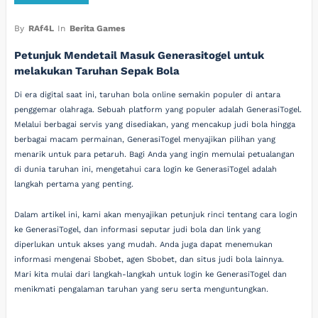
By
RAf4L
In
Berita Games
Petunjuk Mendetail Masuk Generasitogel untuk
melakukan Taruhan Sepak Bola
Di era digital saat ini, taruhan bola online semakin populer di antara
penggemar olahraga. Sebuah platform yang populer adalah GenerasiTogel.
Melalui berbagai servis yang disediakan, yang mencakup judi bola hingga
berbagai macam permainan, GenerasiTogel menyajikan pilihan yang
menarik untuk para petaruh. Bagi Anda yang ingin memulai petualangan
di dunia taruhan ini, mengetahui cara login ke GenerasiTogel adalah
langkah pertama yang penting.
Dalam artikel ini, kami akan menyajikan petunjuk rinci tentang cara login
ke GenerasiTogel, dan informasi seputar judi bola dan link yang
diperlukan untuk akses yang mudah. Anda juga dapat menemukan
informasi mengenai Sbobet, agen Sbobet, dan situs judi bola lainnya.
Mari kita mulai dari langkah-langkah untuk login ke GenerasiTogel dan
menikmati pengalaman taruhan yang seru serta menguntungkan.