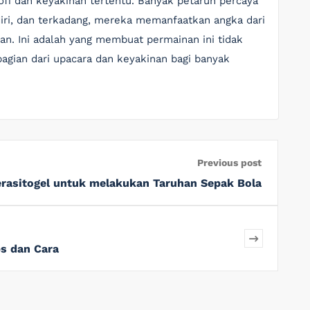
ofi dan keyakinan tertentu. Banyak petaruh percaya
ri, dan terkadang, mereka memanfaatkan angka dari
uan. Ini adalah yang membuat permainan ini tidak
agian dari upacara dan keyakinan bagi banyak
Previous post
rasitogel untuk melakukan Taruhan Sepak Bola
s dan Cara