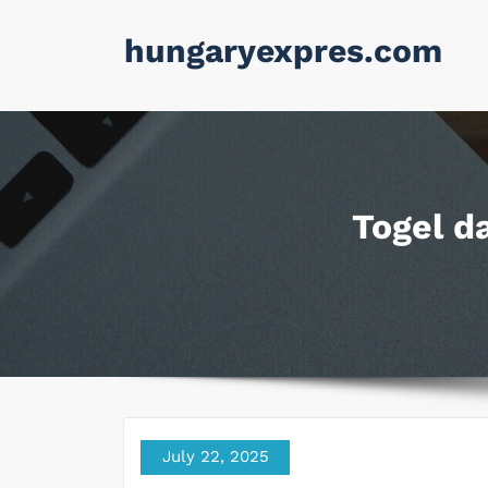
Skip
hungaryexpres.com
to
content
Togel d
July 22, 2025