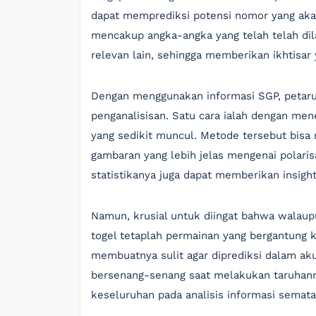
dapat memprediksi potensi nomor yang akan
mencakup angka-angka yang telah telah dil
relevan lain, sehingga memberikan ikhtisar y
Dengan menggunakan informasi SGP, petar
penganalisisan. Satu cara ialah dengan m
yang sedikit muncul. Metode tersebut bis
gambaran yang lebih jelas mengenai polaris
statistikanya juga dapat memberikan insigh
Namun, krusial untuk diingat bahwa walaup
togel tetaplah permainan yang bergantung k
membuatnya sulit agar diprediksi dalam aku
bersenang-senang saat melakukan taruhan
keseluruhan pada analisis informasi semata