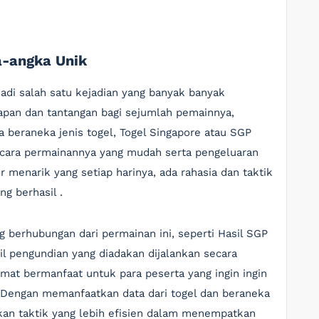
a-angka Unik
adi salah satu kejadian yang banyak banyak
apan dan tantangan bagi sejumlah pemainnya,
ra beraneka jenis togel, Togel Singapore atau SGP
 cara permainannya yang mudah serta pengeluaran
 menarik yang setiap harinya, ada rahasia dan taktik
g berhasil .
g berhubungan dari permainan ini, seperti Hasil SGP
l pengundian yang diadakan dijalankan secara
amat bermanfaat untuk para peserta yang ingin ingin
 Dengan memanfaatkan data dari togel dan beraneka
kan taktik yang lebih efisien dalam menempatkan