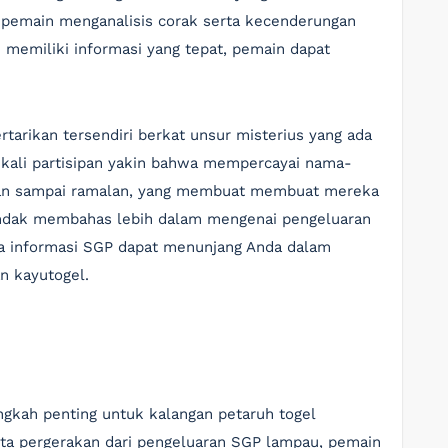
 pemain menganalisis corak serta kecenderungan
memiliki informasi yang tepat, pemain dapat
rtarikan tersendiri berkat unsur misterius yang ada
ekali partisipan yakin bahwa mempercayai nama-
gan sampai ramalan, yang membuat membuat mereka
 hendak membahas lebih dalam mengenai pengeluaran
na informasi SGP dapat menunjang Anda dalam
n kayutogel.
gkah penting untuk kalangan petaruh togel
ta pergerakan dari pengeluaran SGP lampau, pemain