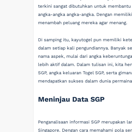
terkini sangat dibutuhkan untuk membantu
angka-angka angka-angka. Dengan memiliki 
menambah peluang mereka agar menang.
Di samping itu, kayutogel pun memiliki kete
dalam setiap kali pengundiannya. Banyak s
nama aspek, mulai dari angka keberuntun
lebih aktif dalam. Dalam tulisan ini, kita
SGP, angka keluaran Togel SGP, serta gima
mendapatkan sukses dalam dunia permaina
Meninjau Data SGP
Penganalisaan informasi SGP merupakan lan
Singapore. Dengan cara memahami pola ser