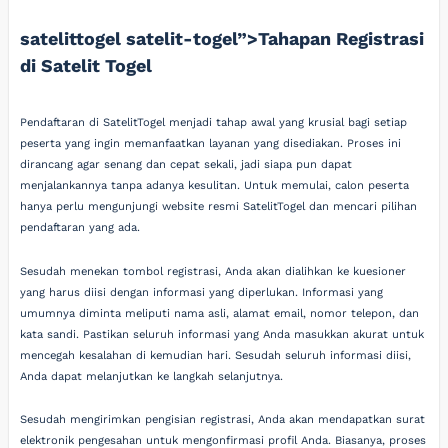
satelittogel satelit-togel”>Tahapan Registrasi
di Satelit Togel
Pendaftaran di SatelitTogel menjadi tahap awal yang krusial bagi setiap
peserta yang ingin memanfaatkan layanan yang disediakan. Proses ini
dirancang agar senang dan cepat sekali, jadi siapa pun dapat
menjalankannya tanpa adanya kesulitan. Untuk memulai, calon peserta
hanya perlu mengunjungi website resmi SatelitTogel dan mencari pilihan
pendaftaran yang ada.
Sesudah menekan tombol registrasi, Anda akan dialihkan ke kuesioner
yang harus diisi dengan informasi yang diperlukan. Informasi yang
umumnya diminta meliputi nama asli, alamat email, nomor telepon, dan
kata sandi. Pastikan seluruh informasi yang Anda masukkan akurat untuk
mencegah kesalahan di kemudian hari. Sesudah seluruh informasi diisi,
Anda dapat melanjutkan ke langkah selanjutnya.
Sesudah mengirimkan pengisian registrasi, Anda akan mendapatkan surat
elektronik pengesahan untuk mengonfirmasi profil Anda. Biasanya, proses