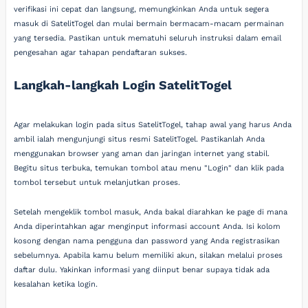
verifikasi ini cepat dan langsung, memungkinkan Anda untuk segera
masuk di SatelitTogel dan mulai bermain bermacam-macam permainan
yang tersedia. Pastikan untuk mematuhi seluruh instruksi dalam email
pengesahan agar tahapan pendaftaran sukses.
Langkah-langkah Login SatelitTogel
Agar melakukan login pada situs SatelitTogel, tahap awal yang harus Anda
ambil ialah mengunjungi situs resmi SatelitTogel. Pastikanlah Anda
menggunakan browser yang aman dan jaringan internet yang stabil.
Begitu situs terbuka, temukan tombol atau menu "Login" dan klik pada
tombol tersebut untuk melanjutkan proses.
Setelah mengeklik tombol masuk, Anda bakal diarahkan ke page di mana
Anda diperintahkan agar menginput informasi account Anda. Isi kolom
kosong dengan nama pengguna dan password yang Anda registrasikan
sebelumnya. Apabila kamu belum memiliki akun, silakan melalui proses
daftar dulu. Yakinkan informasi yang diinput benar supaya tidak ada
kesalahan ketika login.