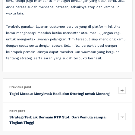
seru, tetapi juga membantu mencegah kehilangan yang tidak perlu. Jika
Anda berasa sudah mencapai batasan, sebaiknya stop dan kembali di
waktu lain.
Terakhir, gunakan layanan customer service yang di platform ini. Jika
kamu menghadapi masalah ketika mendaftar atau masuk, jangan ragu
untuk mengontak layanan pelanggan. Tim tersebut siap menolong kamu
dengan cepat serta dengan sopan. Selain itu, berpartisipasi dengan
kelompok pemain lainnya dapat memberikan wawasan yang berguna
tentang strategi serta saran yang sudah terbukti berhasil.
Previous post
Togel Macau: Menyimak Hasil dan Strategi untuk Menang
Next post
Strategi Terbaik Bermain RTP Slot: Dari Pemula sampai
Tingkat Tinggi