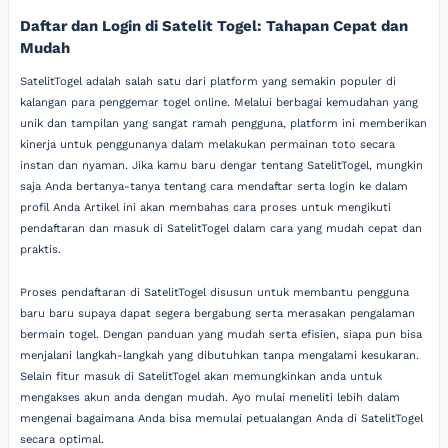
Daftar dan Login di Satelit Togel: Tahapan Cepat dan
Mudah
SatelitTogel adalah salah satu dari platform yang semakin populer di
kalangan para penggemar togel online. Melalui berbagai kemudahan yang
unik dan tampilan yang sangat ramah pengguna, platform ini memberikan
kinerja untuk penggunanya dalam melakukan permainan toto secara
instan dan nyaman. Jika kamu baru dengar tentang SatelitTogel, mungkin
saja Anda bertanya-tanya tentang cara mendaftar serta login ke dalam
profil Anda Artikel ini akan membahas cara proses untuk mengikuti
pendaftaran dan masuk di SatelitTogel dalam cara yang mudah cepat dan
praktis.
Proses pendaftaran di SatelitTogel disusun untuk membantu pengguna
baru baru supaya dapat segera bergabung serta merasakan pengalaman
bermain togel. Dengan panduan yang mudah serta efisien, siapa pun bisa
menjalani langkah-langkah yang dibutuhkan tanpa mengalami kesukaran.
Selain fitur masuk di SatelitTogel akan memungkinkan anda untuk
mengakses akun anda dengan mudah. Ayo mulai meneliti lebih dalam
mengenai bagaimana Anda bisa memulai petualangan Anda di SatelitTogel
secara optimal.