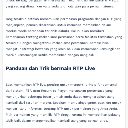
untuk berbagi pengalaman mereka dan rekomendasi mengenai RTP slot
yang sedang dimainkan yang sedang di kalangan para pemain lainnya.
Yang terakhir, setelah menemukan permainan pragmatis dengan RTP yang
menjanjikan, pemain disarankan untuk mencoba memainkan dalam
modus mode percobaan terlebih dahulu. Hal ini akan memberi
pemahaman tentang mekanisme permainan serta fasilitas tambahan yang
tersedia. Dengan mengetahui mekanisme permainan, pemain bisa
mengatur strategi bertaruh yang lebih baik dan menambah kemungkinan
meraih kemenangan ketika memainkan dengan uang asli.
Panduan dan Trik bermain RTP Live
Saat memainkan RTP live, penting untuk mengerti prinsip fundamental
dari sistem. RTP, atau Return to Player, merupakan persentase yang
menunjukkan seberapa besar jumlah anda dapat mengharapkan uang
kembali dari taruhan mereka. Sebelum memulainya game, pastikan untuk
mencari tahu informasi tentang RTP untuk permainan yang Anda Anda.
Pilih permainan yang memiliki RTP tinggi, karena ini memberikan peluang
lebih baik dalam mengembalikan kembali uang yang pernah anda.