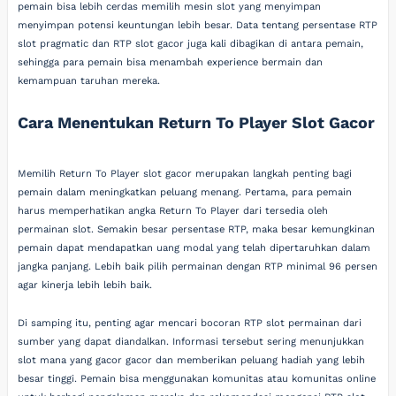
pemain bisa lebih cerdas memilih mesin slot yang menyimpan
menyimpan potensi keuntungan lebih besar. Data tentang persentase RTP
slot pragmatic dan RTP slot gacor juga kali dibagikan di antara pemain,
sehingga para pemain bisa menambah experience bermain dan
kemampuan taruhan mereka.
Cara Menentukan Return To Player Slot Gacor
Memilih Return To Player slot gacor merupakan langkah penting bagi
pemain dalam meningkatkan peluang menang. Pertama, para pemain
harus memperhatikan angka Return To Player dari tersedia oleh
permainan slot. Semakin besar persentase RTP, maka besar kemungkinan
pemain dapat mendapatkan uang modal yang telah dipertaruhkan dalam
jangka panjang. Lebih baik pilih permainan dengan RTP minimal 96 persen
agar kinerja lebih lebih baik.
Di samping itu, penting agar mencari bocoran RTP slot permainan dari
sumber yang dapat diandalkan. Informasi tersebut sering menunjukkan
slot mana yang gacor gacor dan memberikan peluang hadiah yang lebih
besar tinggi. Pemain bisa menggunakan komunitas atau komunitas online