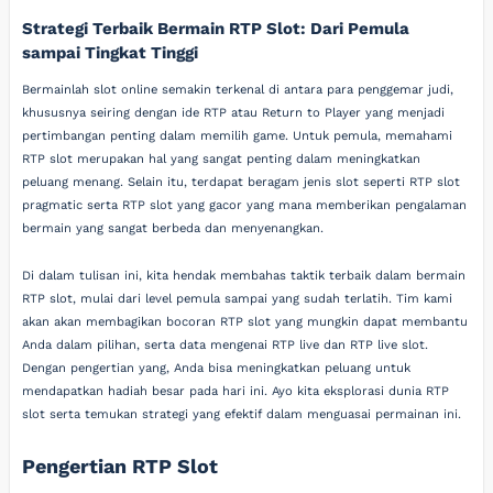
Strategi Terbaik Bermain RTP Slot: Dari Pemula
sampai Tingkat Tinggi
Bermainlah slot online semakin terkenal di antara para penggemar judi,
khususnya seiring dengan ide RTP atau Return to Player yang menjadi
pertimbangan penting dalam memilih game. Untuk pemula, memahami
RTP slot merupakan hal yang sangat penting dalam meningkatkan
peluang menang. Selain itu, terdapat beragam jenis slot seperti RTP slot
pragmatic serta RTP slot yang gacor yang mana memberikan pengalaman
bermain yang sangat berbeda dan menyenangkan.
Di dalam tulisan ini, kita hendak membahas taktik terbaik dalam bermain
RTP slot, mulai dari level pemula sampai yang sudah terlatih. Tim kami
akan akan membagikan bocoran RTP slot yang mungkin dapat membantu
Anda dalam pilihan, serta data mengenai RTP live dan RTP live slot.
Dengan pengertian yang, Anda bisa meningkatkan peluang untuk
mendapatkan hadiah besar pada hari ini. Ayo kita eksplorasi dunia RTP
slot serta temukan strategi yang efektif dalam menguasai permainan ini.
Pengertian RTP Slot