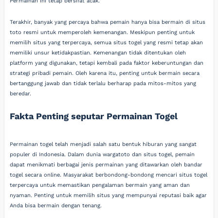
Permainan ini tetap bersifat acak.
Terakhir, banyak yang percaya bahwa pemain hanya bisa bermain di situs
toto resmi untuk memperoleh kemenangan. Meskipun penting untuk
memilih situs yang terpercaya, semua situs togel yang resmi tetap akan
memiliki unsur ketidakpastian. Kemenangan tidak ditentukan oleh
platform yang digunakan, tetapi kembali pada faktor keberuntungan dan
strategi pribadi pemain. Oleh karena itu, penting untuk bermain secara
bertanggung jawab dan tidak terlalu berharap pada mitos-mitos yang
beredar.
Fakta Penting seputar Permainan Togel
Permainan togel telah menjadi salah satu bentuk hiburan yang sangat
populer di Indonesia. Dalam dunia wargatoto dan situs togel, pemain
dapat menikmati berbagai jenis permainan yang ditawarkan oleh bandar
togel secara online. Masyarakat berbondong-bondong mencari situs togel
terpercaya untuk memastikan pengalaman bermain yang aman dan
nyaman. Penting untuk memilih situs yang mempunyai reputasi baik agar
Anda bisa bermain dengan tenang.