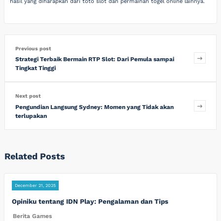
hasil yang diharapkan dari toto slot dan permainan togel online lainnya.
Previous post
Strategi Terbaik Bermain RTP Slot: Dari Pemula sampai
Tingkat Tinggi
Next post
Pengundian Langsung Sydney: Momen yang Tidak akan
terlupakan
Related Posts
December 21, 2025
Opiniku tentang IDN Play: Pengalaman dan Tips
Berita Games