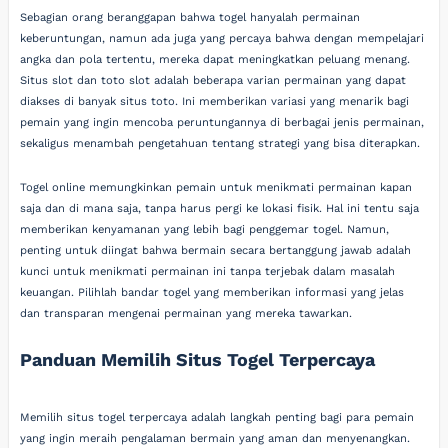
Sebagian orang beranggapan bahwa togel hanyalah permainan
keberuntungan, namun ada juga yang percaya bahwa dengan mempelajari
angka dan pola tertentu, mereka dapat meningkatkan peluang menang.
Situs slot dan toto slot adalah beberapa varian permainan yang dapat
diakses di banyak situs toto. Ini memberikan variasi yang menarik bagi
pemain yang ingin mencoba peruntungannya di berbagai jenis permainan,
sekaligus menambah pengetahuan tentang strategi yang bisa diterapkan.
Togel online memungkinkan pemain untuk menikmati permainan kapan
saja dan di mana saja, tanpa harus pergi ke lokasi fisik. Hal ini tentu saja
memberikan kenyamanan yang lebih bagi penggemar togel. Namun,
penting untuk diingat bahwa bermain secara bertanggung jawab adalah
kunci untuk menikmati permainan ini tanpa terjebak dalam masalah
keuangan. Pilihlah bandar togel yang memberikan informasi yang jelas
dan transparan mengenai permainan yang mereka tawarkan.
Panduan Memilih Situs Togel Terpercaya
Memilih situs togel terpercaya adalah langkah penting bagi para pemain
yang ingin meraih pengalaman bermain yang aman dan menyenangkan.