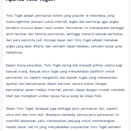
Toto Togel adalah permainan lotere yang populer di Indonesia, yang
memungkinkan pemain untuk memilih angka dan berharap agar angka
tersebut muncul dalam hasil undian. Permainan ini menawarkan berbagai
jenis taruhan dan bentuk permainan, sehingga menarik banyak perhatian
dari para pencinta judi. Konsep dasar dari Toto Togel adalah menebak
angka yang akan ditarik, dan semakin tepat tebakan, semakin besar pula
hadiahnya.
Dalam dunia perjudian, Toto Togel sering kali menjadi pilihan utama bagi
banyak orang. Banyak situs togel yang menyediakan platform untuk
permainan ini, seperti wargatoto dan bandar togel, yang menawarkan
layanan dan kenyamanan dalam bermain secara online. Dengan
kemudahan akses melalui internet, pemain dapat dengan mudah membeli
tiket dan mengikuti undian tanpa harus pergi ke lokasi fisik.
Selain Toto Togel, terdapat juga berbagai jenis permainan lain, seperti
situs slot dan toto slot. Meskipun berbeda, semua jenis permainan ini
memiliki kesamaan yaitu menawarkan peluang untuk memenangkan
hadiah besar. Hal ini yang menyebabkan popularitas Toto Togel semakin