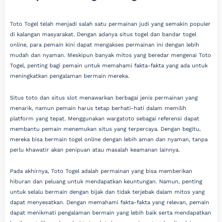
Toto Togel telah menjadi salah satu permainan judi yang semakin populer
di kalangan masyarakat. Dengan adanya situs togel dan bandar togel
online, para pemain kini dapat mengakses permainan ini dengan lebih
mudah dan nyaman. Meskipun banyak mitos yang beredar mengenai Toto
Togel, penting bagi pemain untuk memahami fakta-fakta yang ada untuk
meningkatkan pengalaman bermain mereka.
Situs toto dan situs slot menawarkan berbagai jenis permainan yang
menarik, namun pemain harus tetap berhati-hati dalam memilih
platform yang tepat. Menggunakan wargatoto sebagai referensi dapat
membantu pemain menemukan situs yang terpercaya. Dengan begitu,
mereka bisa bermain togel online dengan lebih aman dan nyaman, tanpa
perlu khawatir akan penipuan atau masalah keamanan lainnya.
Pada akhirnya, Toto Togel adalah permainan yang bisa memberikan
hiburan dan peluang untuk mendapatkan keuntungan. Namun, penting
untuk selalu bermain dengan bijak dan tidak terjebak dalam mitos yang
dapat menyesatkan. Dengan memahami fakta-fakta yang relevan, pemain
dapat menikmati pengalaman bermain yang lebih baik serta mendapatkan