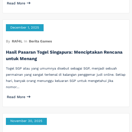
Read More
December 1, 2025
By
RAf4L
In
Berita Games
Hasil Pasaran Togel Singapura: Menciptakan Rencana
untuk Menang
Togel SGP atau yang umumnya disebut sebagai SGP, menjadi sebuah
permainan yang sangat terkenal di kalangan penggemar judi online. Setiap
hari, banyak orang menunggu keluaran SGP untuk mengetahui jika
nomor…
Read More
November 30, 2025