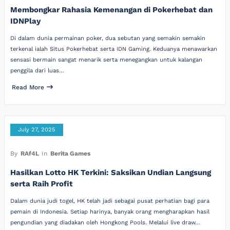
Membongkar Rahasia Kemenangan di Pokerhebat dan
IDNPlay
Di dalam dunia permainan poker, dua sebutan yang semakin semakin
terkenal ialah Situs Pokerhebat serta IDN Gaming. Keduanya menawarkan
sensasi bermain sangat menarik serta menegangkan untuk kalangan
penggila dari luas…
Read More
July 27, 2025
By
RAf4L
In
Berita Games
Hasilkan Lotto HK Terkini: Saksikan Undian Langsung
serta Raih Profit
Dalam dunia judi togel, HK telah jadi sebagai pusat perhatian bagi para
pemain di Indonesia. Setiap harinya, banyak orang mengharapkan hasil
pengundian yang diadakan oleh Hongkong Pools. Melalui live draw…