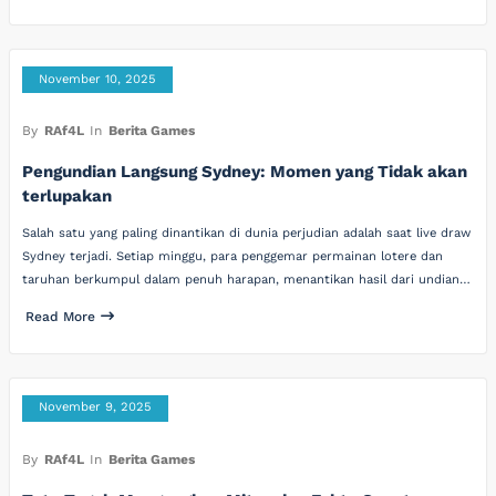
November 10, 2025
By
RAf4L
In
Berita Games
Pengundian Langsung Sydney: Momen yang Tidak akan
terlupakan
Salah satu yang paling dinantikan di dunia perjudian adalah saat live draw
Sydney terjadi. Setiap minggu, para penggemar permainan lotere dan
taruhan berkumpul dalam penuh harapan, menantikan hasil dari undian…
Read More
November 9, 2025
By
RAf4L
In
Berita Games