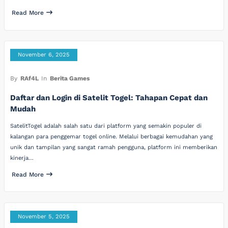
Read More
November 6, 2025
By
RAf4L
In
Berita Games
Daftar dan Login di Satelit Togel: Tahapan Cepat dan
Mudah
SatelitTogel adalah salah satu dari platform yang semakin populer di
kalangan para penggemar togel online. Melalui berbagai kemudahan yang
unik dan tampilan yang sangat ramah pengguna, platform ini memberikan
kinerja…
Read More
November 5, 2025