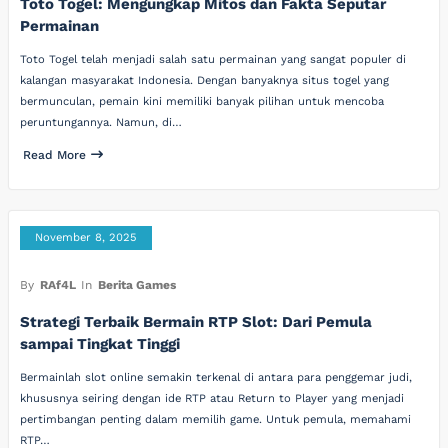
Toto Togel: Mengungkap Mitos dan Fakta Seputar
Permainan
Toto Togel telah menjadi salah satu permainan yang sangat populer di
kalangan masyarakat Indonesia. Dengan banyaknya situs togel yang
bermunculan, pemain kini memiliki banyak pilihan untuk mencoba
peruntungannya. Namun, di…
Read More
November 8, 2025
By
RAf4L
In
Berita Games
Strategi Terbaik Bermain RTP Slot: Dari Pemula
sampai Tingkat Tinggi
Bermainlah slot online semakin terkenal di antara para penggemar judi,
khususnya seiring dengan ide RTP atau Return to Player yang menjadi
pertimbangan penting dalam memilih game. Untuk pemula, memahami
RTP…