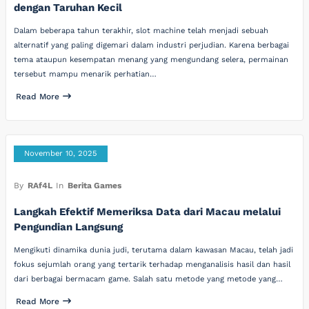
dengan Taruhan Kecil
Dalam beberapa tahun terakhir, slot machine telah menjadi sebuah
alternatif yang paling digemari dalam industri perjudian. Karena berbagai
tema ataupun kesempatan menang yang mengundang selera, permainan
tersebut mampu menarik perhatian…
Read More
November 10, 2025
By
RAf4L
In
Berita Games
Langkah Efektif Memeriksa Data dari Macau melalui
Pengundian Langsung
Mengikuti dinamika dunia judi, terutama dalam kawasan Macau, telah jadi
fokus sejumlah orang yang tertarik terhadap menganalisis hasil dan hasil
dari berbagai bermacam game. Salah satu metode yang metode yang…
Read More